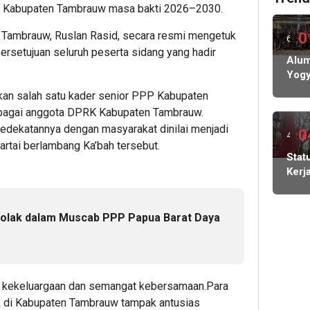
 Kabupaten Tambrauw masa bakti 2026–2030.
Tambrauw, Ruslan Rasid, secara resmi mengetuk
0
6
rsetujuan seluruh peserta sidang yang hadir
hari
Alum
Yogy
lalu
Siap
an salah satu kader senior PPP Kabupaten
Gela
ebagai anggota DPRK Kabupaten Tambrauw.
Pela
kedekatannya dengan masyarakat dinilai menjadi
IKA
0
4
rtai berlambang Ka’bah tersebut.
hari
Stat
Kerj
lalu
Bur
PT
May
tolak dalam Muscab PPP Papua Barat Daya
Cada
Diso
Koor
SEB
 kekeluargaan dan semangat kebersamaan.Para
Indo
Carl
ik di Kabupaten Tambrauw tampak antusias