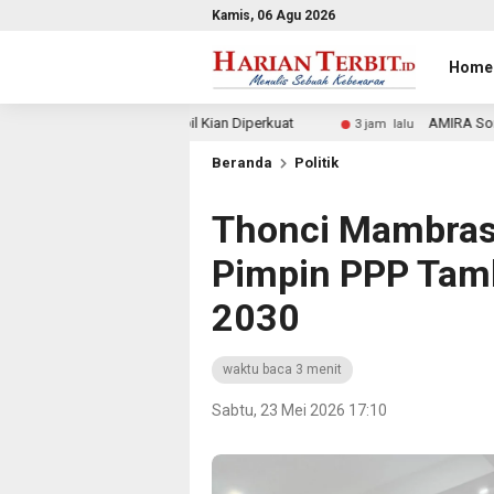
Kamis, 06 Agu 2026
Home
 Sipil Kian Diperkuat
AMIRA Soroti KSPPG Hilang, MBG P
3 jam lalu
Beranda
Politik
Thonci Mambrasa
Pimpin PPP Tam
2030
waktu baca 3 menit
Sabtu, 23 Mei 2026 17:10