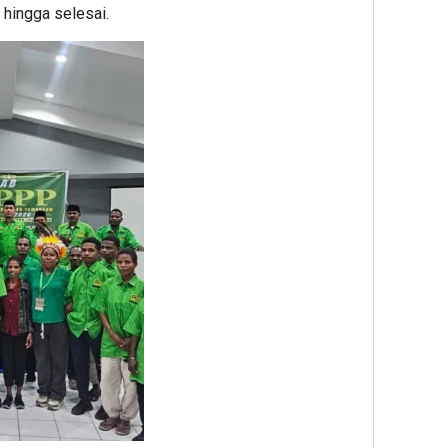
Mint
 hingga selesai.
Dug
Prak
Outs
Dius