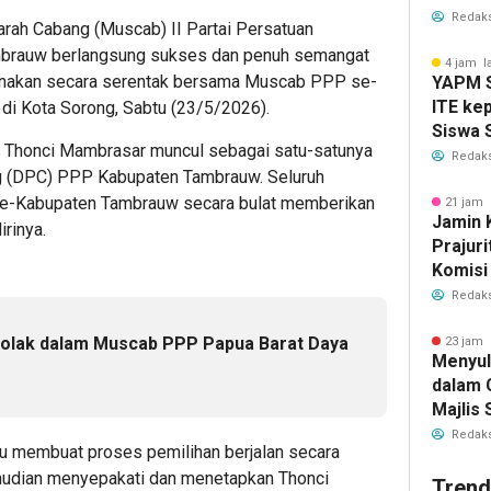
Redaks
ah Cabang (Muscab) II Partai Persatuan
brauw berlangsung sukses dan penuh semangat
4 jam l
sanakan secara serentak bersama Muscab PPP se-
YAPM S
ITE ke
 di Kota Sorong, Sabtu (23/5/2026).
Siswa 
 Thonci Mambrasar muncul sebagai satu-satunya
Kota S
Redaks
g (DPC) PPP Kabupaten Tambrauw. Seluruh
e-Kabupaten Tambrauw secara bulat memberikan
21 jam 
Jamin 
rinya.
Prajuri
Komisi
Tukin 
Redaks
Pertah
tolak dalam Muscab PPP Papua Barat Daya
23 jam 
Menyu
dalam 
Majlis 
Istiqo
Redaks
tu membuat proses pemilihan berjalan secara
Deklar
udian menyepakati dan menetapkan Thonci
Trend