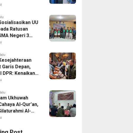
i
alu
osialisasikan UU
pada Ratusan
SMA Negeri 3
orong
i
lalu
Kesejahteraan
t Garis Depan,
 I DPR: Kenaikan
Perkuat
i
anan
lalu
lam Ukhuwah
Cahaya Al-Qur’an,
Silaturahmi Al-
mah Bersiap
i
asi
ing Post