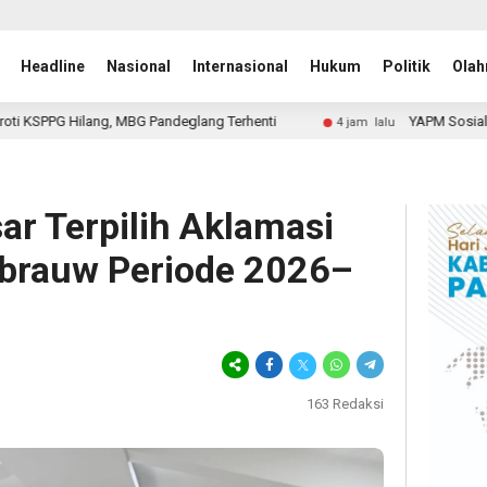
Headline
Nasional
Internasional
Hukum
Politik
Olah
andeglang Terhenti
YAPM Sosialisasikan UU ITE kepada
4 jam lalu
r Terpilih Aklamasi
brauw Periode 2026–
163
Redaksi