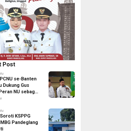
t Post
alu
PCNU se-Banten
u Dukung Gus
 Peran NU sebagai
kat Sipil Kian
i
uat
alu
Soroti KSPPG
, MBG Pandeglang
ti