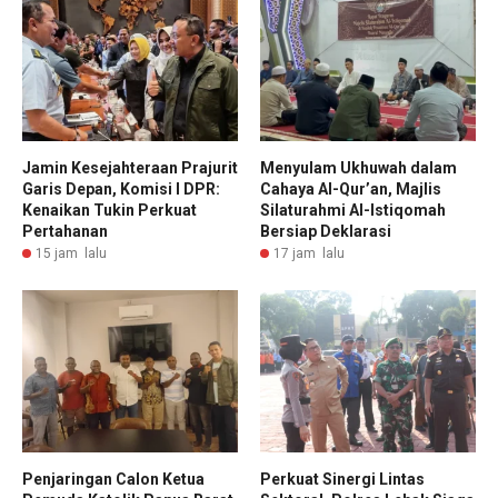
Jamin Kesejahteraan Prajurit
Menyulam Ukhuwah dalam
Garis Depan, Komisi I DPR:
Cahaya Al-Qur’an, Majlis
Kenaikan Tukin Perkuat
Silaturahmi Al-Istiqomah
Pertahanan
Bersiap Deklarasi
15 jam lalu
17 jam lalu
Penjaringan Calon Ketua
Perkuat Sinergi Lintas