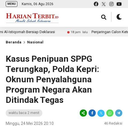
Kamis, 06 Agu 2026
MENU
mah Bersiap Deklarasi
Penjaringan Calon Ketua Pemuda K
18 jam lalu
Beranda
Nasional
Kasus Penipuan SPPG
Terungkap, Polda Kepri:
Oknum Penyalahguna
Program Negara Akan
Ditindak Tegas
waktu baca 2 menit
Minggu, 24 Mei 2026 20:10
46
Redaksi