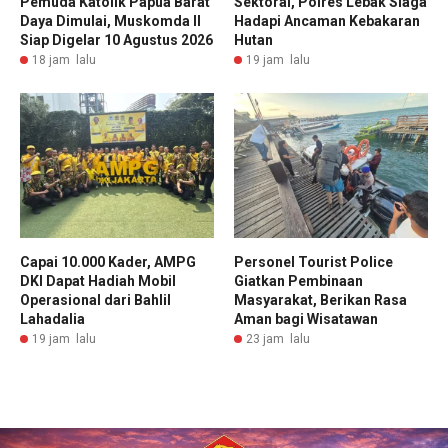
Pemuda Katolik Papua Barat
Sektoral, Polres Lebak Siaga
Daya Dimulai, Muskomda II
Hadapi Ancaman Kebakaran
Siap Digelar 10 Agustus 2026
Hutan
18 jam lalu
19 jam lalu
Capai 10.000 Kader, AMPG
Personel Tourist Police
DKI Dapat Hadiah Mobil
Giatkan Pembinaan
Operasional dari Bahlil
Masyarakat, Berikan Rasa
Lahadalia
Aman bagi Wisatawan
19 jam lalu
23 jam lalu