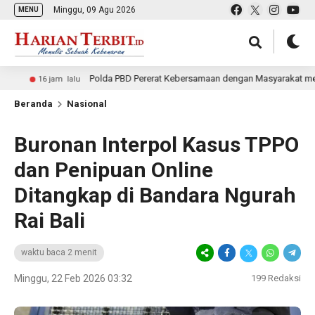
Minggu, 09 Agu 2026
MENU
Polda PBD Pererat Kebersamaan dengan Masyarakat melalui Polw
16 jam lalu
Beranda
Nasional
Buronan Interpol Kasus TPPO
dan Penipuan Online
Ditangkap di Bandara Ngurah
Rai Bali
waktu baca 2 menit
Minggu, 22 Feb 2026 03:32
199
Redaksi