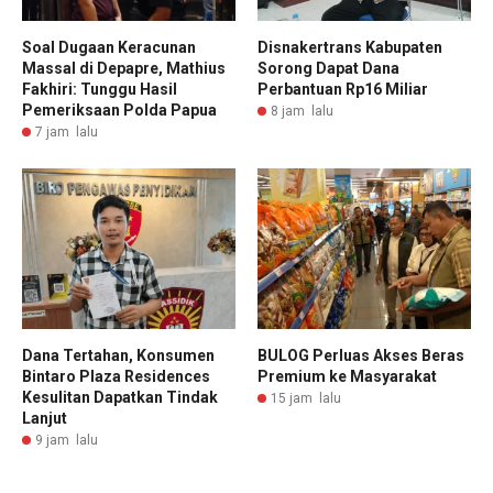
Soal Dugaan Keracunan
Disnakertrans Kabupaten
Massal di Depapre, Mathius
Sorong Dapat Dana
Fakhiri: Tunggu Hasil
Perbantuan Rp16 Miliar
Pemeriksaan Polda Papua
8 jam lalu
7 jam lalu
Dana Tertahan, Konsumen
BULOG Perluas Akses Beras
Bintaro Plaza Residences
Premium ke Masyarakat
Kesulitan Dapatkan Tindak
15 jam lalu
Lanjut
9 jam lalu