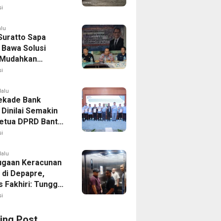
apa Muda
i
alu
Suratto Sapa
 Bawa Solusi
l Mudahkan
n
i
lalu
ekade Bank
 Dinilai Semakin
Ketua DPRD Banten
emda Perkuat
i
rasi
lalu
ugaan Keracunan
 di Depapre,
s Fakhiri: Tunggu
Pemeriksaan Polda
i
ing Post