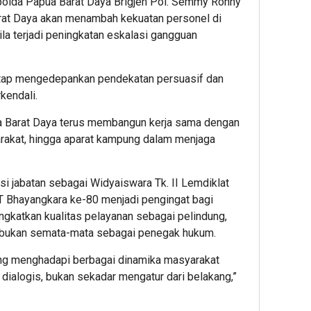
lda Papua Barat Daya Brigjen Pol. Semmy Ronny
dan
at Daya akan menambah kekuatan personel di
Yaya
a terjadi peningkatan eskalasi gangguan
Outs
etap mengedepankan pendekatan persuasif dan
kendali.
 Barat Daya terus membangun kerja sama dengan
arakat, hingga aparat kampung dalam menjaga
i jabatan sebagai Widyaiswara Tk. II Lemdiklat
 Bhayangkara ke-80 menjadi pengingat bagi
ningkatkan kualitas pelayanan sebagai pelindung,
 bukan semata-mata sebagai penegak hukum.
sung menghadapi berbagai dinamika masyarakat
alogis, bukan sekadar mengatur dari belakang,”