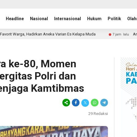
Headline
Nasional
Internasional
Hukum
Politik
Olah
ka Varian Es Kelapa Muda
Anton Suratto Sapa Warga, Ba
7 jam lalu
a ke-80, Momen
rgitas Polri dan
enjaga Kamtibmas
29
Redaksi