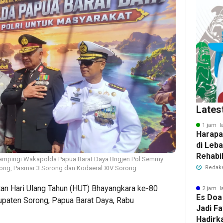
Lates
1 jam l
Harapa
di Leb
Rehabil
dampingi Wakapolda Papua Barat Daya Brigjen Pol Semmy
Dibuka
Redaks
ong, Pasmar 3 Sorong dan Kodaeral XIV Sorong.
an Hari Ulang Tahun (HUT) Bhayangkara ke-80
2 jam l
Es Doa
bupaten Sorong, Papua Barat Daya, Rabu
Jadi Fa
Hadirk