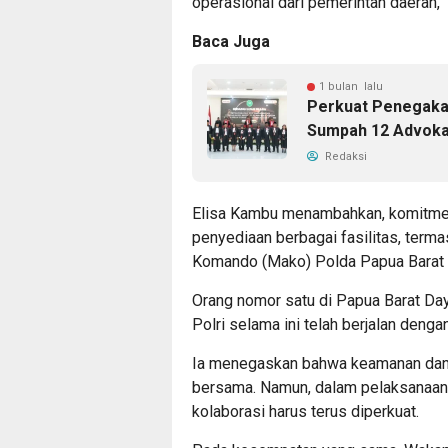
operasional dari pemerintah daerah,” 
Baca Juga
1 bulan lalu
Perkuat Penegakan
Sumpah 12 Advoka
Redaksi
Elisa Kambu menambahkan, komitmen
penyediaan berbagai fasilitas, ter
Komando (Mako) Polda Papua Barat 
Orang nomor satu di Papua Barat Daya
Polri selama ini telah berjalan dengan
Ia menegaskan bahwa keamanan dan
bersama. Namun, dalam pelaksanaann
kolaborasi harus terus diperkuat.