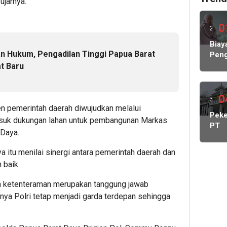
ujarnya.
0
2
hari
Biay
 Hukum, Pengadilan Tinggi Papua Barat
Peng
lalu
Hamp
t Baru
Rp1
Milia
KP
0
5
MBG
 pemerintah daerah diwujudkan melalui
hari
Peke
Nega
masuk dukungan lahan untuk pembangunan Markas
PT
Abs
lalu
Daya.
May
Lind
Cada
Peke
 itu menilai sinergi antara pemerintah daerah dan
Kelu
 baik.
Stat
Kont
 ketenteraman merupakan tanggung jawab
DPR
ya Polri tetap menjadi garda terdepan sehingga
Dido
Pang
Man