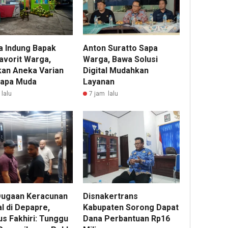
a Indung Bapak
Anton Suratto Sapa
avorit Warga,
Warga, Bawa Solusi
kan Aneka Varian
Digital Mudahkan
lapa Muda
Layanan
lalu
7 jam lalu
Dugaan Keracunan
Disnakertrans
l di Depapre,
Kabupaten Sorong Dapat
us Fakhiri: Tunggu
Dana Perbantuan Rp16