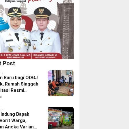
t Post
alu
n Baru bagi ODGJ
ak, Rumah Singgah
itasi Resmi
i
alu
 Indung Bapak
vorit Warga,
an Aneka Varian