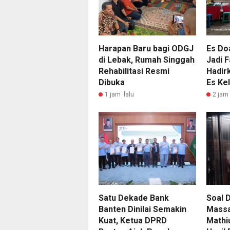
Harapan Baru bagi ODGJ
Es Do
di Lebak, Rumah Singgah
Jadi F
Rehabilitasi Resmi
Hadir
Dibuka
Es Ke
1 jam lalu
2 jam 
Satu Dekade Bank
Soal 
Banten Dinilai Semakin
Massa
Kuat, Ketua DPRD
Mathi