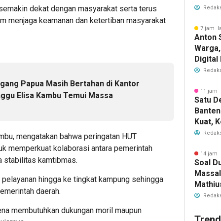
Es Kel
n semakin dekat dengan masyarakat serta terus
Redaks
am menjaga keamanan dan ketertiban masyarakat
7 jam l
Anton 
Warga,
Digita
Layana
Redaks
ng Papua Masih Bertahan di Kantor
11 jam 
nggu Elisa Kambu Temui Massa
Satu D
Banten
Kuat, 
Ajak P
Redaks
ambu, mengatakan bahwa peringatan HUT
Kolabo
k memperkuat kolaborasi antara pemerintah
14 jam 
 stabilitas kamtibmas.
Soal D
Massal
n pelayanan hingga ke tingkat kampung sehingga
Mathiu
emerintah daerah.
Hasil 
Redaks
Papua
karena membutuhkan dukungan moril maupun
Trend