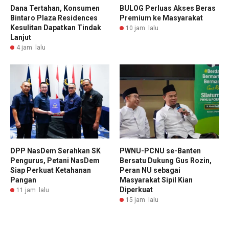
Dana Tertahan, Konsumen
BULOG Perluas Akses Beras
Bintaro Plaza Residences
Premium ke Masyarakat
Kesulitan Dapatkan Tindak
10 jam lalu
Lanjut
4 jam lalu
DPP NasDem Serahkan SK
PWNU-PCNU se-Banten
Pengurus, Petani NasDem
Bersatu Dukung Gus Rozin,
Siap Perkuat Ketahanan
Peran NU sebagai
Pangan
Masyarakat Sipil Kian
Diperkuat
11 jam lalu
15 jam lalu