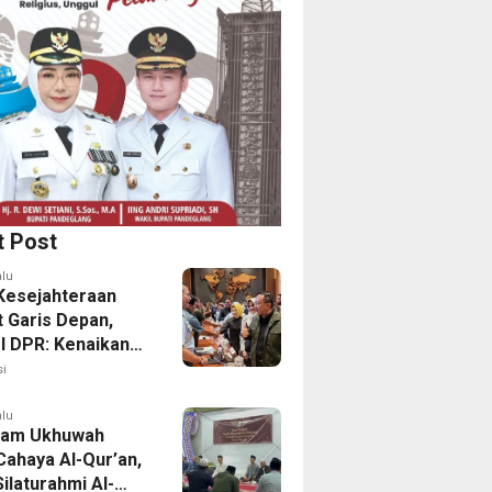
t Post
alu
Kesejahteraan
t Garis Depan,
 I DPR: Kenaikan
Perkuat
i
anan
alu
lam Ukhuwah
Cahaya Al-Qur’an,
Silaturahmi Al-