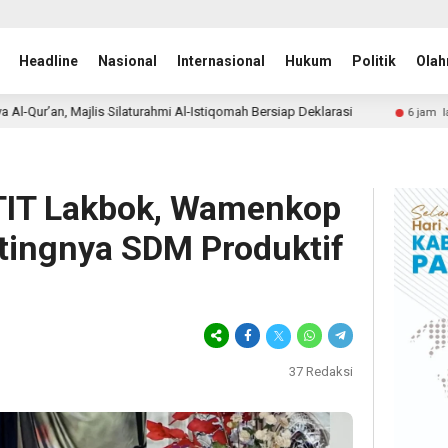
Headline
Nasional
Internasional
Hukum
Politik
Olah
 Al-Istiqomah Bersiap Deklarasi
Penjaringan Calon Ketua
6 jam lalu
TIT Lakbok, Wamenkop
tingnya SDM Produktif
37
Redaksi