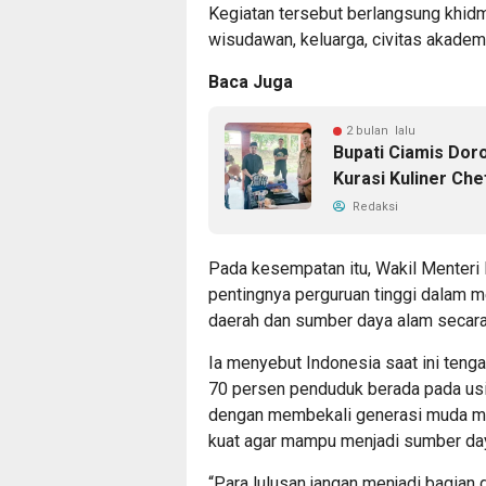
Kegiatan tersebut berlangsung khid
wisudawan, keluarga, civitas akadem
Baca Juga
2 bulan lalu
Bupati Ciamis Dor
Kurasi Kuliner Che
Redaksi
Pada kesempatan itu, Wakil Menteri
pentingnya perguruan tinggi dalam 
daerah dan sumber daya alam secara
Ia menyebut Indonesia saat ini teng
70 persen penduduk berada pada usia
dengan membekali generasi muda mela
kuat agar mampu menjadi sumber daya
“Para lulusan jangan menjadi bagian