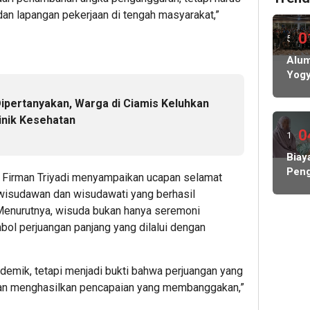
n lapangan pekerjaan di tengah masyarakat,”
0
5
hari
Alum
Yogy
lalu
Siap
Dipertanyakan, Warga di Ciamis Keluhkan
Gela
Pela
inik Kesehatan
IKA
0
17
jam
Biay
Peng
 Firman Triyadi menyampaikan ucapan selamat
lalu
Hamp
 wisudawan dan wisudawati yang berhasil
Rp1
Menurutnya, wisuda bukan hanya seremoni
Milia
bol perjuangan panjang yang dilalui dengan
KP
MBG
Nega
ademik, tetapi menjadi bukti bahwa perjuangan yang
Abs
kan menghasilkan pencapaian yang membanggakan,”
Lind
Peke