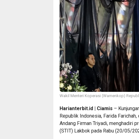
Wakil Menteri Koperasi (Wamenkop) Republik
Harianterbit.id | Ciamis
– Kunjungan
Republik Indonesia, Farida Farichah
Andang Firman Triyadi, menghadiri p
(STIT) Lakbok pada Rabu (20/05/202