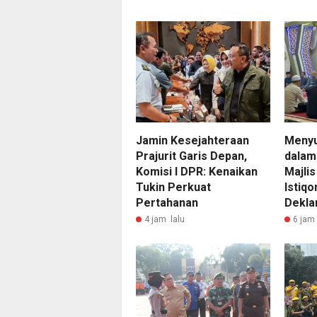
Jamin Kesejahteraan
Meny
Prajurit Garis Depan,
dalam
Komisi I DPR: Kenaikan
Majlis
Tukin Perkuat
Istiq
Pertahanan
Dekla
4 jam lalu
6 jam 