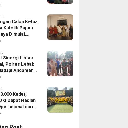
mah Bersiap
i
asi
alu
ingan Calon Ketua
 Katolik Papua
aya Dimulai,
da II Siap Digelar
i
stus 2026
alu
 Sinergi Lintas
al, Polres Lebak
Hadapi Ancaman
ran Hutan
i
alu
10.000 Kader,
KI Dapat Hadiah
Operasional dari
Lahadalia
i
ing Post