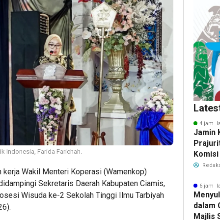
Lates
4 jam l
Jamin 
Prajuri
 Indonesia, Farida Farichah.
Komisi
Tukin 
Redaks
 kerja Wakil Menteri Koperasi (Wamenkop)
Pertah
, didampingi Sekretaris Daerah Kabupaten Ciamis,
6 jam l
Menyu
rosesi Wisuda ke-2 Sekolah Tinggi Ilmu Tarbiyah
dalam 
6).
Majlis 