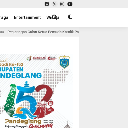
raga
Entertainment
Wisata
 Pemuda Katolik Papua Barat Daya Dimulai, Muskomda II Siap Digelar 10 Agus