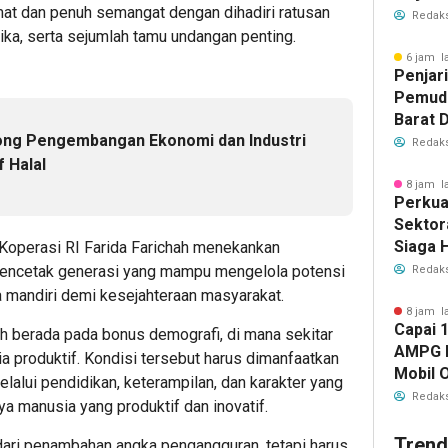
mat dan penuh semangat dengan dihadiri ratusan
Istiqo
Redaks
Deklar
ika, serta sejumlah tamu undangan penting.
6 jam l
Penjar
Pemuda
Barat D
ong Pengembangan Ekonomi dan Industri
Muskom
Redaks
10 Agu
f Halal
8 jam l
Perkuat
Sektor
Siaga 
 Koperasi RI Farida Farichah menekankan
Kebaka
mencetak generasi yang mampu mengelola potensi
Redaks
 mandiri demi kesejahteraan masyarakat.
8 jam l
Capai 
ah berada pada bonus demografi, di mana sekitar
AMPG D
 produktif. Kondisi tersebut harus dimanfaatkan
Mobil 
lui pendidikan, keterampilan, dan karakter yang
Bahlil 
Redaks
 manusia yang produktif dan inovatif.
Trend
 dari penambahan angka pengangguran, tetapi harus