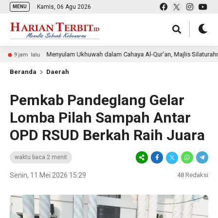
Kamis, 06 Agu 2026
MENU
Menyulam Ukhuwah dalam Cahaya Al-Qur’an, Majlis Silaturahmi Al-Istiqom
alu
Beranda
Daerah
Pemkab Pandeglang Gelar
Lomba Pilah Sampah Antar
OPD RSUD Berkah Raih Juara
waktu baca 2 menit
Senin, 11 Mei 2026 15:29
48
Redaksi