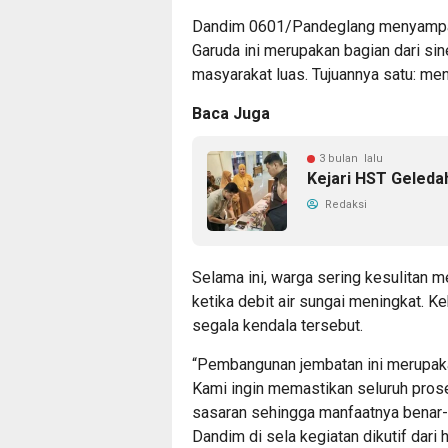
Dandim 0601/Pandeglang menyampa
Garuda ini merupakan bagian dari sin
masyarakat luas. Tujuannya satu: men
Baca Juga
3 bulan lalu
Kejari HST Geledah
Redaksi
Selama ini, warga sering kesulitan m
ketika debit air sungai meningkat. K
segala kendala tersebut.
“Pembangunan jembatan ini merupaka
Kami ingin memastikan seluruh prose
sasaran sehingga manfaatnya benar-b
Dandim di sela kegiatan dikutif dari