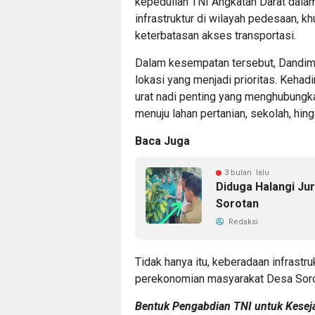
kepedulian TNI Angkatan Darat dal
infrastruktur di wilayah pedesaan, 
keterbatasan akses transportasi.
Dalam kesempatan tersebut, Dandim 
lokasi yang menjadi prioritas. Kehad
urat nadi penting yang menghubung
menuju lahan pertanian, sekolah, hing
Baca Juga
3 bulan lalu
Diduga Halangi Jur
Sorotan
Redaksi
Tidak hanya itu, keberadaan infrast
perekonomian masyarakat Desa Soron
Bentuk Pengabdian TNI untuk Kesej