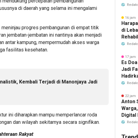
am mendukung percepatan pembangunan
Redaks
khususnya di daerah yang selama ini mengalami
16 jam 
Harapa
meninjau progres pembangunan di empat titik
di Leb
iran jembatan-jembatan ini nantinya akan menjadi
Rehabil
kan antar kampung, mempermudah akses warga
Dibuka
Redaks
ga fasilitas kesehatan.
17 jam 
Es Doa
Jadi Fa
Hadirk
nalistik, Kembali Terjadi di Manonjaya Jadi
Es Kel
Redaks
22 jam 
Anton 
Warga,
ruktur ini diharapkan mampu memperlancar roda
Digita
Layana
gan dan wilayah sekitarnya secara signifikan.
Redaks
ahteraan Rakyat
Trend