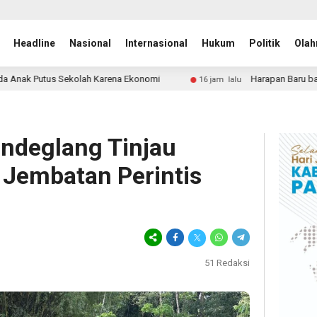
Headline
Nasional
Internasional
Hukum
Politik
Olah
arena Ekonomi
Harapan Baru bagi ODGJ di Lebak, Rumah 
16 jam lalu
ndeglang Tinjau
Jembatan Perintis
51
Redaksi