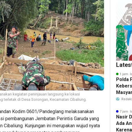
Lates
1 jam l
Polda 
Keber
Masyar
akan kegiatan peninjauan langsung ke lokasi
Polwan
 terletak di Desa Sorongan, Kecamatan Cibaliung.
Redaks
ndan Kodim 0601/Pandeglang melaksanakan
7 jam l
Nasir D
kasi pembangunan Jembatan Perintis Garuda yang
Ada An
n Cibaliung. Kunjungan ini merupakan wujud nyata
Karena