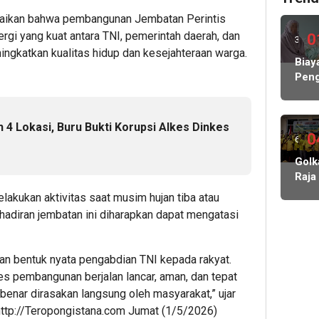
ikan bahwa pembangunan Jembatan Perintis
ergi yang kuat antara TNI, pemerintah daerah, dan
0
3
ingkatkan kualitas hidup dan kesejahteraan warga.
hari
Biay
Peng
lalu
Hamp
Rp1
Milia
 4 Lokasi, Buru Bukti Korupsi Alkes Dinkes
KP
0
6
MBG
hari
Golk
Nega
Raja
Abs
lalu
Amp
Lind
elakukan aktivitas saat musim hujan tiba atau
Man
Peke
ehadiran jembatan ini diharapkan dapat mengatasi
Mus
V,
Kade
n bentuk nyata pengabdian TNI kepada rakyat.
Diaj
s pembangunan berjalan lancar, aman, dan tepat
Bers
enar dirasakan langsung oleh masyarakat,” ujar
Rebu
http://Teropongistana.com
Jumat (1/5/2026)
Kemb