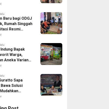
i
lalu
n Baru bagi ODGJ
ak, Rumah Singgah
itasi Resmi
i
lalu
 Indung Bapak
vorit Warga,
an Aneka Varian
apa Muda
i
lalu
Suratto Sapa
 Bawa Solusi
l Mudahkan
n
i
ing Post