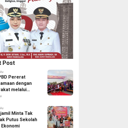
t Post
alu
PBD Pererat
samaan dengan
akat melalui
 Fun Run 2026
i
alu
jamil Minta Tak
ak Putus Sekolah
 Ekonomi