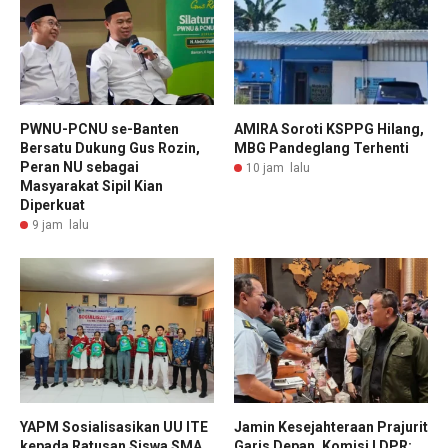
PWNU-PCNU se-Banten
AMIRA Soroti KSPPG Hilang,
Bersatu Dukung Gus Rozin,
MBG Pandeglang Terhenti
Peran NU sebagai
10 jam lalu
Masyarakat Sipil Kian
Diperkuat
9 jam lalu
YAPM Sosialisasikan UU ITE
Jamin Kesejahteraan Prajurit
kepada Ratusan Siswa SMA
Garis Depan, Komisi I DPR: