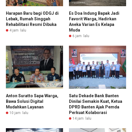
Harapan Baru bagi ODGJ di
Es Doa Indung Bapak Jadi
Lebak, Rumah Singgah
Favorit Warga, Hadirkan
Rehabilitasi Resmi Dibuka
Aneka Varian Es Kelapa
Muda
4 jam lalu
6 jam lalu
Anton Suratto Sapa Warga,
Satu Dekade Bank Banten
Bawa Solusi Digital
Dinilai Semakin Kuat, Ketua
Mudahkan Layanan
DPRD Banten Ajak Pemda
Perkuat Kolaborasi
10 jam lalu
14 jam lalu