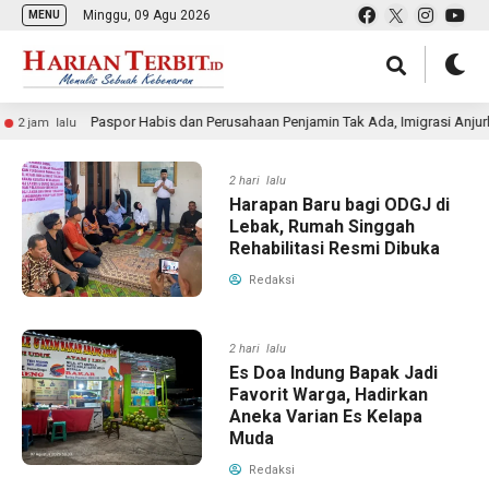
Minggu, 09 Agu 2026
MENU
Paspor Habis dan Perusahaan Penjamin Tak Ada, Imigrasi Anjurka
2 jam lalu
2 hari lalu
Harapan Baru bagi ODGJ di
Lebak, Rumah Singgah
Rehabilitasi Resmi Dibuka
Redaksi
2 hari lalu
Es Doa Indung Bapak Jadi
Favorit Warga, Hadirkan
Aneka Varian Es Kelapa
Muda
Redaksi