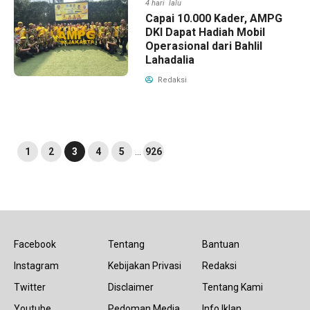
4 hari lalu
Capai 10.000 Kader, AMPG
DKI Dapat Hadiah Mobil
Operasional dari Bahlil
Lahadalia
Redaksi
1
2
3
4
5
…
926
Facebook
Tentang
Bantuan
Instagram
Kebijakan Privasi
Redaksi
Twitter
Disclaimer
Tentang Kami
Youtube
Pedoman Media
Info Iklan