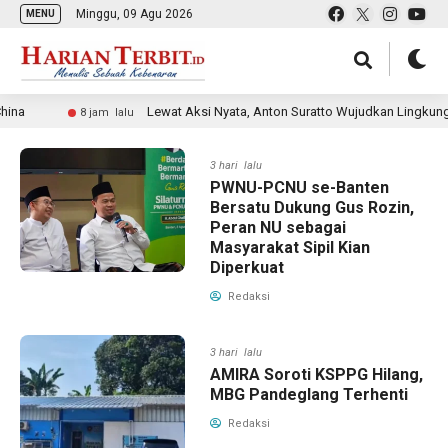
Minggu, 09 Agu 2026
MENU
a
Lewat Aksi Nyata, Anton Suratto Wujudkan Lingkungan 
8 jam lalu
3 hari lalu
PWNU-PCNU se-Banten
Bersatu Dukung Gus Rozin,
Peran NU sebagai
Masyarakat Sipil Kian
Diperkuat
Redaksi
3 hari lalu
AMIRA Soroti KSPPG Hilang,
MBG Pandeglang Terhenti
Redaksi