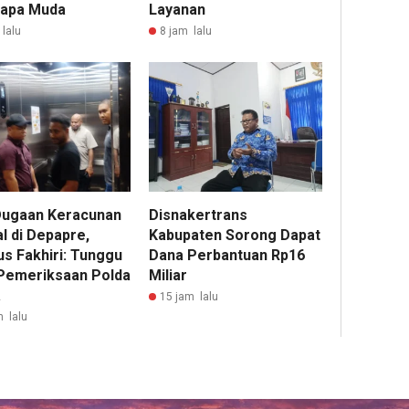
lapa Muda
Layanan
lalu
8 jam lalu
Dugaan Keracunan
Disnakertrans
l di Depapre,
Kabupaten Sorong Dapat
us Fakhiri: Tunggu
Dana Perbantuan Rp16
 Pemeriksaan Polda
Miliar
a
15 jam lalu
m lalu