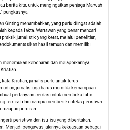
dan
tau berita kita, untuk mengingatkan penjaga Marwah
Yaya
l,” pungkasnya
Outs
ian Ginting menambahkan, yang perlu diingat adalah
alah kepada fakta. Wartawan yang benar mencari
raktik jurnalistik yang ketat, melalui penelitian,
mendokumentasikan hasil temuan dan memiliki
kan menemukan kebenaran dan melaporkannya
 Kristian.
ata Kristian, jurnalis perlu untuk terus
emudian, jurnalis juga harus memiliki kemampuan
buat pertanyaan cerdas untuk membuka tabir
ng tersirat dan mampu memberi konteks peristiwa
r maupun pemirsa.
gerti peristiwa dan isu-isu yang diberitakan.
den. Menjadi pengawas jalannya kekuasaan sebagai