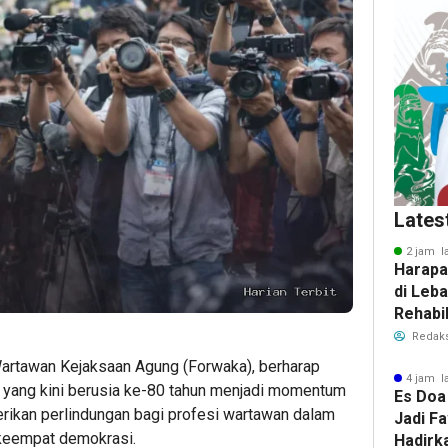
Lates
2 jam l
Harapa
di Leb
Rehabil
Dibuka
Redaks
rtawan Kejaksaan Agung (Forwaka), berharap
4 jam l
) yang kini berusia ke-80 tahun menjadi momentum
Es Doa
ikan perlindungan bagi profesi wartawan dalam
Jadi Fa
 keempat demokrasi.
Hadirk