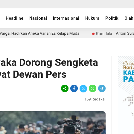
Headline
Nasional
Internasional
Hukum
Politik
Olah
ian Es Kelapa Muda
Anton Suratto Sapa Warga, Bawa Solu
8 jam lalu
waka Dorong Sengketa
wat Dewan Pers
159
Redaksi