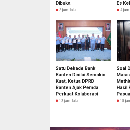
Dibuka
Es Ke
2 jam lalu
4 jam 
Satu Dekade Bank
Soal 
Banten Dinilai Semakin
Massa
Kuat, Ketua DPRD
Mathi
Banten Ajak Pemda
Hasil
Perkuat Kolaborasi
Papu
12 jam lalu
15 ja