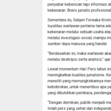
penyebar kebencian tapi informasi a
kebenaran. Bravo jurnalis profesiona
Sementara itu, Sekjen Forwaka Krist
loyalitas wartawan pertama-tama ad
kebenaran melalui sebuah usaha atau p
melalui investigasi sosial, mampu 
sumber daya manusia yang handal.
“Berdasarkan ini, maka wartawan a
melalui deskripsi serta analisis,” ujar
Lewat momentum Hari Pers tahun ini, k
meningkatkan kualitas jurnalisme. K
meneliti yang memungkinkannya mem
kebobrokan, untuk menembus apa ya
yang dibutuhkan pembaca, pendenga
“Dengan demikian, publik menjadi men
Inilah pers yang sehat dan indepen