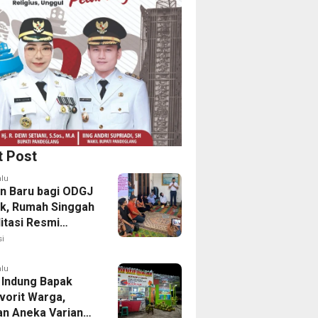
t Post
alu
n Baru bagi ODGJ
ak, Rumah Singgah
itasi Resmi
i
alu
 Indung Bapak
vorit Warga,
an Aneka Varian