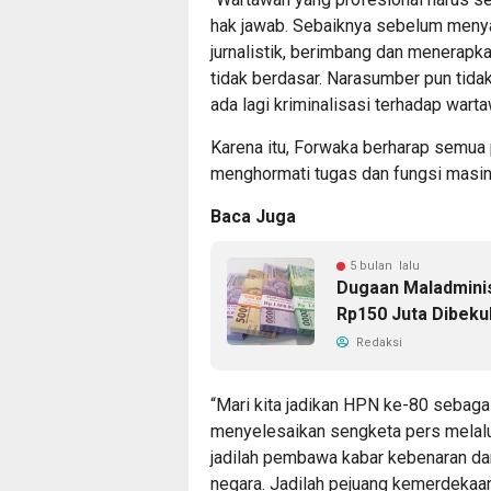
hak jawab. Sebaiknya sebelum menyaj
jurnalistik, berimbang dan menerapka
tidak berdasar. Narasumber pun tidak 
ada lagi kriminalisasi terhadap warta
Karena itu, Forwaka berharap semua p
menghormati tugas dan fungsi masi
Baca Juga
5 bulan lalu
Dugaan Maladminis
Rp150 Juta Dibeku
Redaksi
“Mari kita jadikan HPN ke-80 seba
menyelesaikan sengketa pers melalu
jadilah pembawa kabar kebenaran da
negara. Jadilah pejuang kemerdekaan