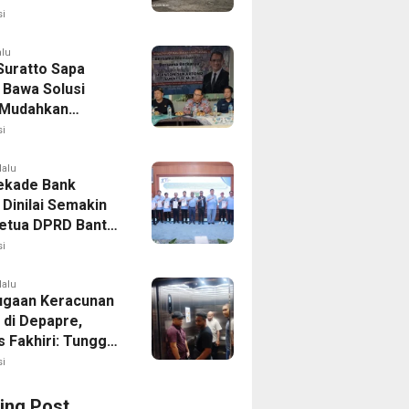
apa Muda
i
alu
Suratto Sapa
 Bawa Solusi
l Mudahkan
n
i
lalu
ekade Bank
 Dinilai Semakin
Ketua DPRD Banten
emda Perkuat
i
rasi
lalu
ugaan Keracunan
 di Depapre,
s Fakhiri: Tunggu
Pemeriksaan Polda
i
ing Post