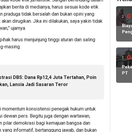
ikan berita di medianya, harus sesuai kode etik
n praduga tidak bersalah dan bukan opini yang
0
2
akan dirugikan. Jika ini dilakukan, saya yakin tidak
hari
Biay
wan,” ujarnya.
Peng
lalu
Hamp
ihak harus menjunjung tinggi aturan dan saling
Rp1
ng-masing.
Milia
KP
0
5
MBG
hari
Peke
Nega
PT
Abs
lalu
trasi DBS: Dana Rp12,4 Juta Tertahan, Poin
May
Lind
kan, Lansia Jadi Sasaran Teror
Cada
Peke
Kelu
Stat
Kont
gai momentum konsistensi penegak hukum untuk
DPR
i dewan pers. Begitu juga dengan wartawan,
Dido
Pang
n pilar demokrasi bagi kemajuan bangsa dan
Man
 yang informatif, bertanggung jawab, dan bukan