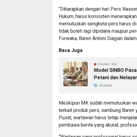
“Diharapkan dengan hari Pers Nasion
Hukum, harus konsisten menerapkan
memutuskan sengketa pers harus di
tidak boleh lagi dipidana maupun per
Forwaka, Baren Antoni Siagian dalam 
Baca Juga
5 bulan lalu
Model SINBO Pasar
Petani dan Nelaya
Redaksi
Meskipun MK sudah memutuskan wart
terkait produk pers, sambung Bare
Pusat, wartawan harus tetap menjalan
pembawa berita yang akurat, profesi
“Wartawan yang profesional harus ses