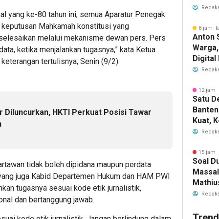
Es Kel
Redaks
al yang ke-80 tahun ini, semua Aparatur Penegak
 keputusan Mahkamah konstitusi yang
8 jam l
Anton 
selesaikan melalui mekanisme dewan pers. Pers
Warga,
data, ketika menjalankan tugasnya,” kata Ketua
Digita
keterangan tertulisnya, Senin (9/2).
Layana
Redaks
12 jam 
Satu D
Banten
 Diluncurkan, HKTI Perkuat Posisi Tawar
Kuat, 
n
Ajak P
Redaks
Kolabo
15 jam 
Soal D
awan tidak boleh dipidana maupun perdata
Massal
n yang juga Kabid Departemen Hukum dan HAM PWI
Mathiu
kan tugasnya sesuai kode etik jurnalistik,
Hasil 
Redaks
onal dan bertanggung jawab.
Papua
Trend
uai kode etik jurnalistik. Jangan berlindung dalam