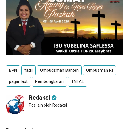
BPN
fadli
Ombudsman Banten
Ombusman RI
pagar laut
Pembongkaran
TNI AL
Redaksi
Pos lain oleh Redaksi