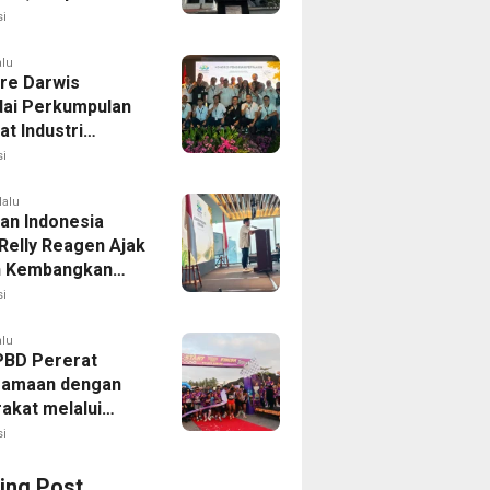
lisasi
i
alu
dre Darwis
ai Perkumpulan
t Industri
ss Indonesia
i
lalu
an Indonesia
 Relly Reagen Ajak
h Kembangkan
 Kebugaran
i
alu
PBD Pererat
samaan dengan
akat melalui
 Fun Run 2026
i
ing Post