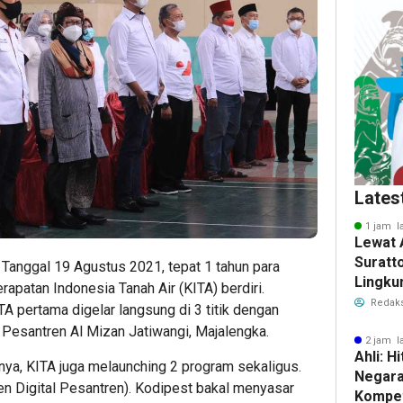
Lates
1 jam l
Lewat 
Suratt
Tanggal 19 Agustus 2021, tepat 1 tahun para
Lingku
apatan Indonesia Tanah Air (KITA) berdiri.
Fasili
Redaks
TA pertama digelar langsung di 3 titik dengan
Warga
 Pesantren Al Mizan Jatiwangi, Majalengka.
2 jam l
Ahli: H
ya, KITA juga melaunching 2 program sekaligus.
Negara
n Digital Pesantren). Kodipest bakal menyasar
Kompet