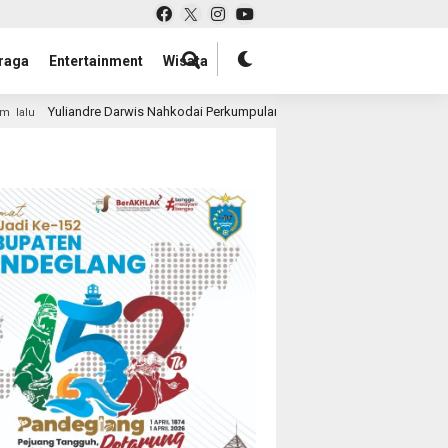
raga
Entertainment
Wisata
Nahkodai Perkumpulan Penggiat Industri Wellness Indonesia
16 jam l