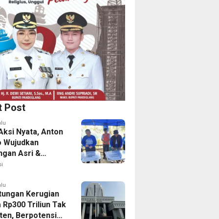
t Post
alu
Aksi Nyata, Anton
o Wujudkan
ngan Asri &
tas Aman Bagi
i
alu
itungan Kerugian
 Rp300 Triliun Tak
en, Berpotensi