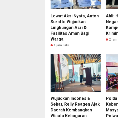
Lewat Aksi Nyata, Anton
Ahli: 
Suratto Wujudkan
Negar
Lingkungan Asri &
Kompe
Fasilitas Aman Bagi
Krimin
Warga
2 jam 
1 jam lalu
Wujudkan Indonesia
Polda
Sehat, Relly Reagen Ajak
Keber
Daerah Kembangkan
Masya
Wisata Kebugaran
Polwa