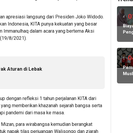
0
an apresiasi langsung dari Presiden Joko Widodo.
4
kan Indonesia, KITA punya kekuatan yang besar
hari
Biay
man Immanulhaq dalam acara yang bertema Aksi
Peng
lalu
 (19/8/2021).
Hamp
Rp1
Milia
KP
0
5
MBG
hari
Pem
rak Aturan di Lebak
Nega
Musl
Abs
lalu
Indo
Lind
Des
Peke
Polis
p dengan refleksi 1 tahun perjalanan KITA dari
dan
Pem
n yang memberikan khazanah sejarah bangsa serta
Tang
api pandemi dari masa ke masa.
Tutu
Dug
l Mizan, para wirabangsa kemudian berangkat
Hibu
uk napak tilas perjuangan Walisongo dan ziarah