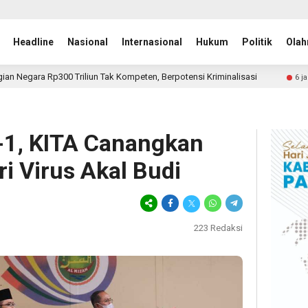
Headline
Nasional
Internasional
Hukum
Politik
Olah
Tak Kompeten, Berpotensi Kriminalisasi
Yuliandre Darwis 
6 jam lalu
-1, KITA Canangkan
i Virus Akal Budi
223
Redaksi