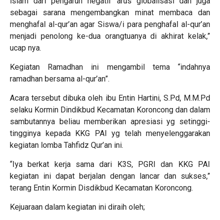
islam dari pengaruh negatif arus globalisasi dan juga
sebagai sarana mengembangkan minat membaca dan
menghafal al-qur’an agar Siswa/i para penghafal al-qur’an
menjadi penolong ke-dua orangtuanya di akhirat kelak,”
ucap nya.
Kegiatan Ramadhan ini mengambil tema “indahnya
ramadhan bersama al-qur’an”.
Acara tersebut dibuka oleh ibu Entin Hartini, S.Pd, M.M.Pd
selaku Kormin Dindikbud Kecamatan Koroncong dan dalam
sambutannya beliau memberikan apresiasi yg setinggi-
tingginya kepada KKG PAI yg telah menyelenggarakan
kegiatan lomba Tahfidz Qur’an ini.
“Iya berkat kerja sama dari K3S, PGRI dan KKG PAI
kegiatan ini dapat berjalan dengan lancar dan sukses,”
terang Entin Kormin Disdikbud Kecamatan Koroncong.
Kejuaraan dalam kegiatan ini diraih oleh;