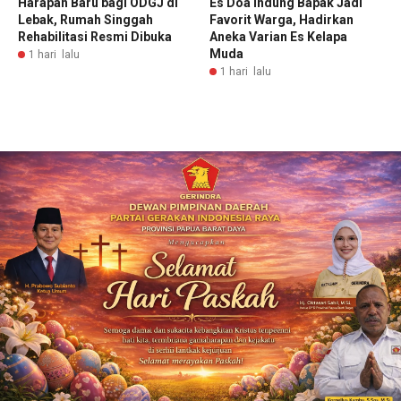
Harapan Baru bagi ODGJ di
Es Doa Indung Bapak Jadi
Lebak, Rumah Singgah
Favorit Warga, Hadirkan
Rehabilitasi Resmi Dibuka
Aneka Varian Es Kelapa
Muda
1 hari lalu
1 hari lalu