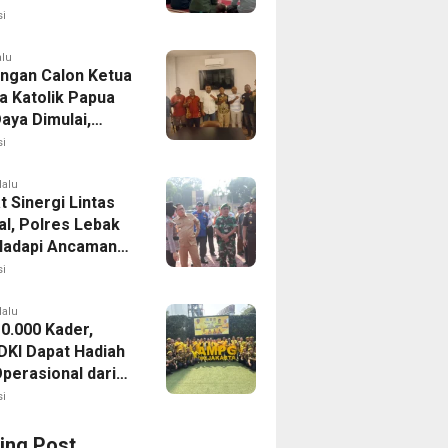
mah Bersiap
i
asi
alu
ingan Calon Ketua
 Katolik Papua
aya Dimulai,
da II Siap Digelar
i
stus 2026
lalu
 Sinergi Lintas
al, Polres Lebak
Hadapi Ancaman
ran Hutan
i
lalu
10.000 Kader,
KI Dapat Hadiah
Operasional dari
Lahadalia
i
ing Post