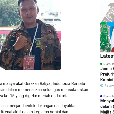
Lates
6 jam l
Jamin 
Prajuri
Komisi
i masyarakat Gerakan Rakyat Indonesia Bersatu
Tukin 
Redaks
agian dalam memeriahkan sekaligus mensukseskan
Pertah
a ke-15 yang digelar meriah di Jakarta.
8 jam l
Menyu
ana menjadi bentuk dukungan dan loyalitas
dalam 
dikenal aktif dalam kegiatan sosial dan
Majlis 