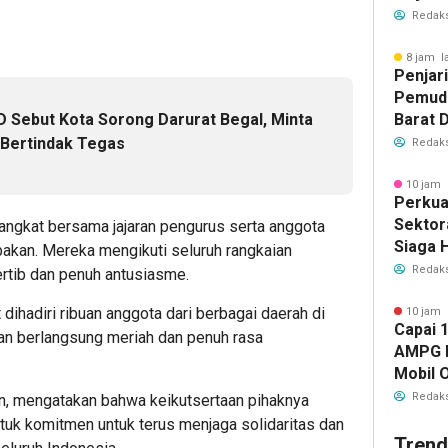
Istiqo
Redaks
Deklar
8 jam l
Penjar
Pemuda
Barat D
Sebut Kota Sorong Darurat Begal, Minta
Muskom
 Bertindak Tegas
Redaks
10 Agu
10 jam 
Perkuat
Sektor
gkat bersama jajaran pengurus serta anggota
Siaga 
kan. Mereka mengikuti seluruh rangkaian
Kebaka
Redaks
rtib dan penuh antusiasme.
ihadiri ribuan anggota dari berbagai daerah di
10 jam 
Capai 
an berlangsung meriah dan penuh rasa
AMPG D
Mobil 
Bahlil 
Redaks
n, mengatakan bahwa keikutsertaan pihaknya
tuk komitmen untuk terus menjaga solidaritas dan
Trend