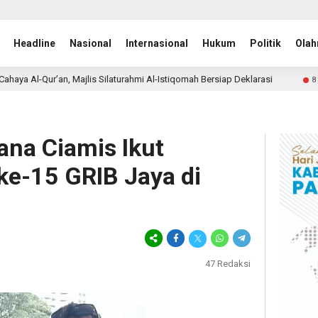
Headline
Nasional
Internasional
Hukum
Politik
Olah
rahmi Al-Istiqomah Bersiap Deklarasi
Penjaringan Calon
8 jam lalu
na Ciamis Ikut
e-15 GRIB Jaya di
47
Redaksi