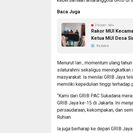
kebersamaan antaranggota GRIB di s
Baca Juga
2 bulan lalu
Rakor MUI Kecamat
Ketua MUI Desa Si
Redaksi
Menurut Ian , momentum ulang tahun
silaturahmi sekaligus meningkatkan
masyarakat. Ia menilai GRIB Jaya te
memiliki kepedulian tinggi terhadap 
“Kami dari GRIB PAC Sukadana mera
GRIB Jaya ke-15 di Jakarta. Ini me
persaudaraan, kekompakan, dan sema
Ruhian.
Ia juga berharap ke depan GRIB Jaya