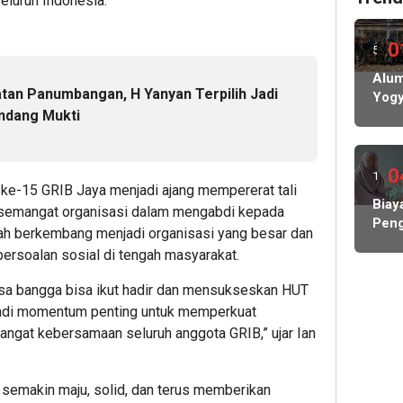
eluruh Indonesia.
0
5
hari
Alum
an Panumbangan, H Yanyan Terpilih Jadi
Yogy
lalu
ndang Mukti
Siap
Gela
Pela
IKA
0
19
 ke-15 GRIB Jaya menjadi ajang mempererat tali
jam
Biay
 semangat organisasi dalam mengabdi kepada
Peng
lalu
lah berkembang menjadi organisasi yang besar dan
Hamp
persoalan sosial di tengah masyarakat.
Rp1
Milia
sa bangga bisa ikut hadir dan mensukseskan HUT
KP
njadi momentum penting untuk memperkuat
MBG
ngat kebersamaan seluruh anggota GRIB,” ujar Ian
Nega
Abs
Lind
 semakin maju, solid, dan terus memberikan
Peke