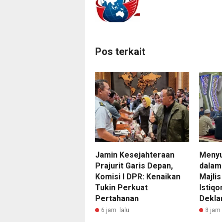
Pos terkait
Jamin Kesejahteraan
Meny
Prajurit Garis Depan,
dalam
Komisi I DPR: Kenaikan
Majlis
Tukin Perkuat
Istiq
Pertahanan
Dekla
6 jam lalu
8 jam 