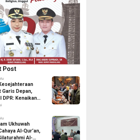
t Post
alu
Kesejahteraan
t Garis Depan,
 I DPR: Kenaikan
Perkuat
i
anan
alu
lam Ukhuwah
Cahaya Al-Qur’an,
Silaturahmi Al-