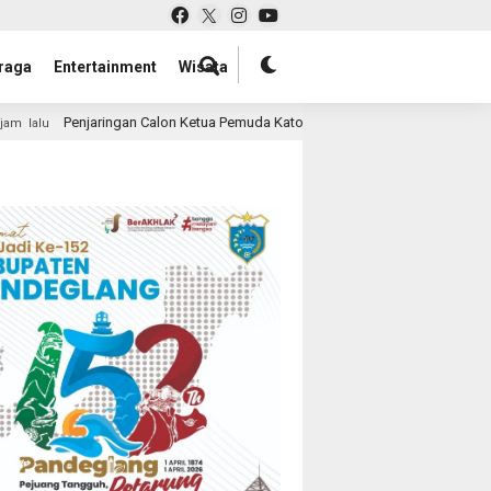
raga
Entertainment
Wisata
 Ketua Pemuda Katolik Papua Barat Daya Dimulai, Muskomda II Siap Digelar 1