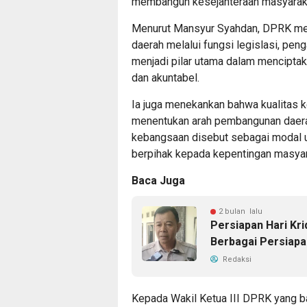
membangun kesejahteraan masyarakat
Menurut Mansyur Syahdan, DPRK memi
daerah melalui fungsi legislasi, pen
menjadi pilar utama dalam menciptaka
dan akuntabel.
Ia juga menekankan bahwa kualitas k
menentukan arah pembangunan daerah
kebangsaan disebut sebagai modal u
berpihak kepada kepentingan masyar
Baca Juga
2 bulan lalu
Persiapan Hari Kri
Berbagai Persiap
Redaksi
Kepada Wakil Ketua III DPRK yang b