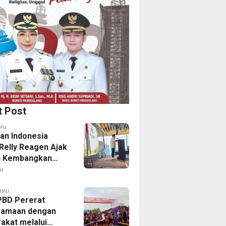
t Post
alu
an Indonesia
 Relly Reagen Ajak
h Kembangkan
 Kebugaran
i
lalu
PBD Pererat
samaan dengan
akat melalui