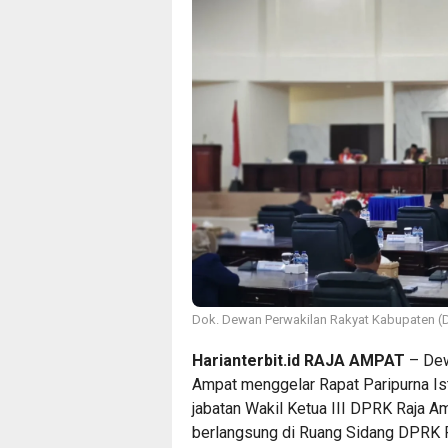
Dok. Dewan Perwakilan Rakyat Kabupaten (
Harianterbit.id
RAJA AMPAT
– Dew
Ampat menggelar Rapat Paripurna Is
jabatan Wakil Ketua III DPRK Raja 
berlangsung di Ruang Sidang DPRK R