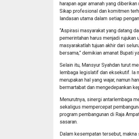
harapan agar amanah yang diberikan 
Sikap profesional dan komitmen ter
landasan utama dalam setiap pengam
“Aspirasi masyarakat yang datang dar
pemerintahan harus menjadi rujukan 
masyarakatlah tujuan akhir dari selu
bersama,” demikian amanat Bupati ya
Selain itu, Mansyur Syahdan turut m
lembaga legislatif dan eksekutif. I
merupakan hal yang wajar, namun ha
bermartabat dan mengedepankan ke
Menurutnya, sinergi antarlembaga me
sekaligus mempercepat pembangunan
program pembangunan di Raja Ampat di
sasaran.
Dalam kesempatan tersebut, makna su