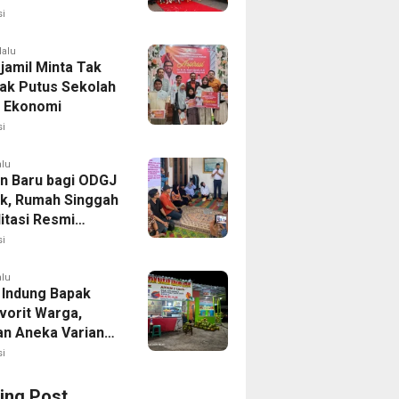
 Fun Run 2026
i
lalu
jamil Minta Tak
ak Putus Sekolah
 Ekonomi
i
alu
n Baru bagi ODGJ
ak, Rumah Singgah
itasi Resmi
i
alu
 Indung Bapak
vorit Warga,
an Aneka Varian
apa Muda
i
ing Post