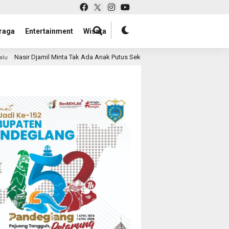
raga
Entertainment
Wisata
ak Ada Anak Putus Sekolah Karena Ekonomi
Harapan Baru 
1 hari lalu