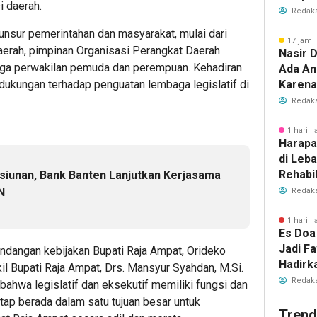
 daerah.
Polwan
Redaks
 unsur pemerintahan dan masyarakat, mulai dari
17 jam 
Daerah, pimpinan Organisasi Perangkat Daerah
Nasir D
ngga perwakilan pemuda dan perempuan. Kehadiran
Ada An
dukungan terhadap penguatan lembaga legislatif di
Karena
Redaks
1 hari l
Harapa
di Leb
Rehabil
nsiunan, Bank Banten Lanjutkan Kerjasama
Dibuka
N
Redaks
1 hari l
Es Doa
Jadi Fa
ndangan kebijakan Bupati Raja Ampat, Orideko
Hadirk
il Bupati Raja Ampat, Drs. Mansyur Syahdan, M.Si.
Es Kel
Redaks
hwa legislatif dan eksekutif memiliki fungsi dan
ap berada dalam satu tujuan besar untuk
Trend