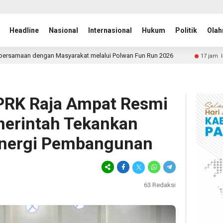
Headline
Nasional
Internasional
Hukum
Politik
Olah
kat melalui Polwan Fun Run 2026
Nasir Djamil Minta T
17 jam lalu
 DPRK Raja Ampat Resmi
merintah Tekankan
Sinergi Pembangunan
63
Redaksi