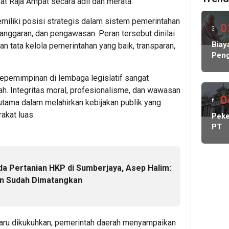
 Raja Ampat secara adil dan merata.
liki posisi strategis dalam sistem pemerintahan
0
3
ganggaran, dan pengawasan. Peran tersebut dinilai
hari
Biay
n tata kelola pemerintahan yang baik, transparan,
Peng
lalu
Hamp
Rp1
epemimpinan di lembaga legislatif sangat
Milia
. Integritas moral, profesionalisme, dan wawasan
KP
0
6
tama dalam melahirkan kebijakan publik yang
MBG
akat luas.
hari
Peke
Nega
PT
Abs
lalu
May
Lind
Cada
Peke
Kelu
da Pertanian HKP di Sumberjaya, Asep Halim:
Stat
an Sudah Dimatangkan
Kont
DPR
Dido
Pang
aru dikukuhkan, pemerintah daerah menyampaikan
Man