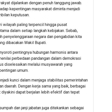
dan
rakyat dijalankan dengan penuh tanggung jawab.
Yaya
hadap kepentingan masyarakat diminta menjadi
Outs
bilan keputusan.
i wilayah paling terpencil hingga pusat
utama dalam setiap langkah kebijakan. Sebab,
ruh penyelenggaraan negara dan pengabdian kita
ng dibacakan Wakil Bupati.
enyoroti pentingnya hubungan harmonis antara
a menilai perbedaan pandangan dalam demokrasi
rus diselesaikan melalui musyawarah yang
pentingan umum.
njadi kunci dalam menjaga stabilitas pemerintahan
 daerah. Dengan kerja sama yang baik, berbagai
yakini dapat berjalan lebih efektif dan tepat
mpah dan janji jabatan juga ditekankan sebagai