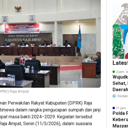
Lates
2 jam l
Wujudk
Sehat,
Daera
DPRK) Raja Ampat
Wisata
Redaks
an Perwakilan Rakyat Kabupaten (DPRK) Raja
11 jam 
timewa dalam rangka pengucapan sumpah dan janji
Polda 
Ampat masa bakti 2024–2029. Kegiatan tersebut
Keber
aja Ampat, Senin (11/5/2026), dalam suasana
Masyar