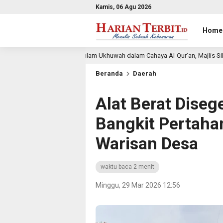
Kamis, 06 Agu 2026
Home
m Ukhuwah dalam Cahaya Al-Qur’an, Majlis Silaturahmi Al-Istiqomah Bersiap 
Beranda
Daerah
Alat Berat Dise
Bangkit Pertah
Warisan Desa
waktu baca 2 menit
Minggu, 29 Mar 2026 12:56