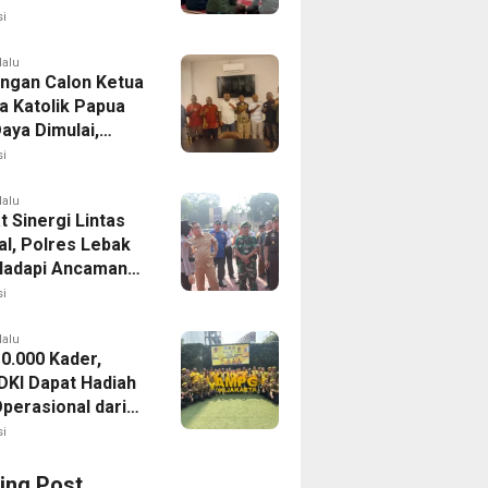
mah Bersiap
i
asi
lalu
ingan Calon Ketua
 Katolik Papua
aya Dimulai,
da II Siap Digelar
i
stus 2026
lalu
 Sinergi Lintas
al, Polres Lebak
Hadapi Ancaman
ran Hutan
i
lalu
10.000 Kader,
KI Dapat Hadiah
Operasional dari
Lahadalia
i
ing Post