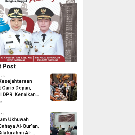
t Post
lalu
Kesejahteraan
t Garis Depan,
 I DPR: Kenaikan
Perkuat
i
anan
lalu
lam Ukhuwah
Cahaya Al-Qur’an,
Silaturahmi Al-