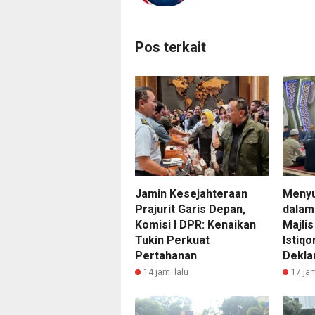
Pos terkait
Jamin Kesejahteraan
Meny
Prajurit Garis Depan,
dalam
Komisi I DPR: Kenaikan
Majlis
Tukin Perkuat
Istiq
Pertahanan
Dekla
14 jam lalu
17 ja