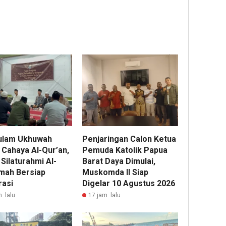
ulam Ukhuwah
Penjaringan Calon Ketua
 Cahaya Al-Qur’an,
Pemuda Katolik Papua
 Silaturahmi Al-
Barat Daya Dimulai,
omah Bersiap
Muskomda II Siap
rasi
Digelar 10 Agustus 2026
m lalu
17 jam lalu