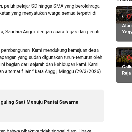
n, peluh pelajar SD hingga SMA yang berolahraga,
katan yang menyatukan warga semua terpatri di
0
6
hari
Alum
, Saudara Anggi, dengan suara tegas dan penuh
Yogy
lalu
Siap
Gela
k pembangunan. Kami mendukung kemajuan desa.
Pela
IKA
0
lapangan yang sudah digunakan turun-temurun oleh
4
 ini bagian dari sejarah dan kehidupan kami. Kami
hari
Golk
 alternatif lain.” kata Anggi, Minggu (29/3/2026).
Raja
lalu
Amp
Man
Mus
V,
rguling Saat Menuju Pantai Sawarna
Kade
Diaj
Bers
Rebu
Kemb
kan bahwa pihaknya tidak tinggal diam. Upaya