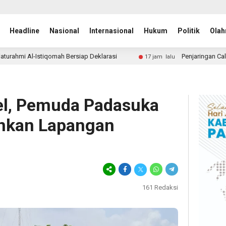
Headline
Nasional
Internasional
Hukum
Politik
Olah
Deklarasi
Penjaringan Calon Ketua Pemuda Katolik Papua
17 jam lalu
gel, Pemuda Padasuka
ankan Lapangan
161
Redaksi