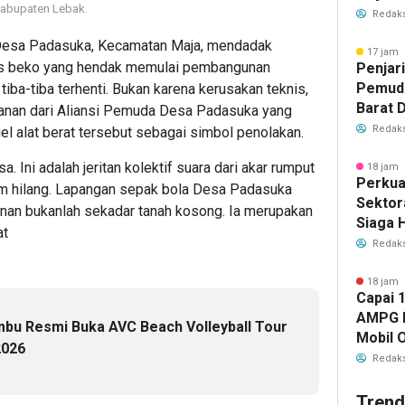
abupaten Lebak.
Istiqo
Redaks
Deklar
esa Padasuka, Kecamatan Maja, mendadak
17 jam 
nis beko yang hendak memulai pembangunan
Penjar
Pemuda
iba-tiba terhenti. Bukan karena kerusakan teknis,
Barat D
anan dari Aliansi Pemuda Desa Padasuka yang
Muskom
Redaks
el alat berat tersebut sebagai simbol penolakan.
10 Agu
a. Ini adalah jeritan kolektif suara dari akar rumput
18 jam 
Perkuat
m hilang. Lapangan sepak bola Desa Padasuka
Sektor
unan bukanlah sekadar tanah kosong. Ia merupakan
Siaga 
at
Kebaka
Redaks
18 jam 
Capai 
AMPG D
mbu Resmi Buka AVC Beach Volleyball Tour
Mobil 
2026
Bahlil 
Redaks
Trend