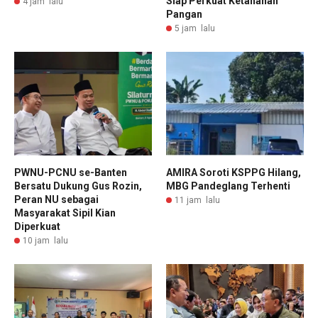
Siap Perkuat Ketahanan
4 jam lalu
Pangan
5 jam lalu
PWNU-PCNU se-Banten
AMIRA Soroti KSPPG Hilang,
Bersatu Dukung Gus Rozin,
MBG Pandeglang Terhenti
Peran NU sebagai
11 jam lalu
Masyarakat Sipil Kian
Diperkuat
10 jam lalu