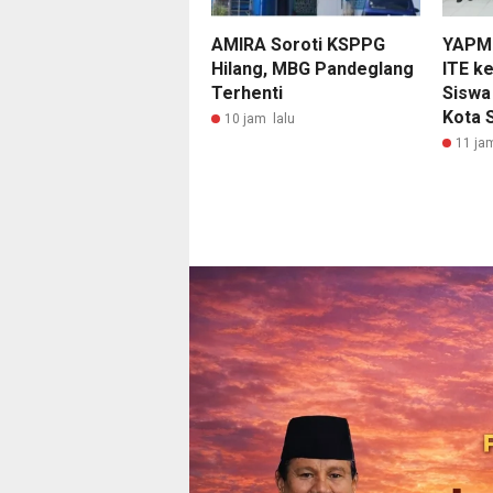
AMIRA Soroti KSPPG
YAPM 
Hilang, MBG Pandeglang
ITE k
Terhenti
Siswa
Kota 
10 jam lalu
11 ja