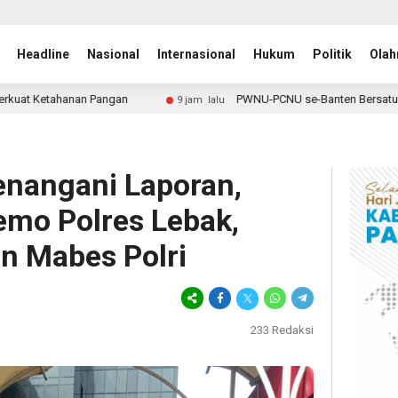
Headline
Nasional
Internasional
Hukum
Politik
Olah
PWNU-PCNU se-Banten Bersatu Dukung Gus Rozin, Peran NU 
9 jam lalu
nangani Laporan,
o Polres Lebak,
an Mabes Polri
233
Redaksi