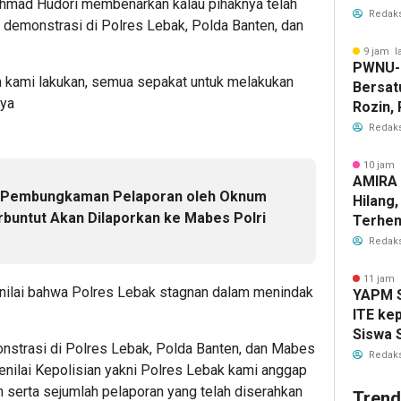
ad Hudori membenarkan kalau pihaknya telah
Ketaha
Redaks
 demonstrasi di Polres Lebak, Polda Banten, dan
9 jam l
PWNU-
 kami lakukan, semua sepakat untuk melakukan
Bersat
nya
Rozin,
Masyara
Redaks
Diperk
10 jam 
AMIRA 
 Pembungkaman Pelaporan oleh Oknum
Hilang
rbuntut Akan Dilaporkan ke Mabes Polri
Terhen
Redaks
11 jam 
nilai bahwa Polres Lebak stagnan dalam menindak
YAPM S
ITE ke
Siswa 
onstrasi di Polres Lebak, Polda Banten, dan Mabes
Kota S
Redaks
enilai Kepolisian yakni Polres Lebak kami anggap
serta sejumlah pelaporan yang telah diserahkan
Trend