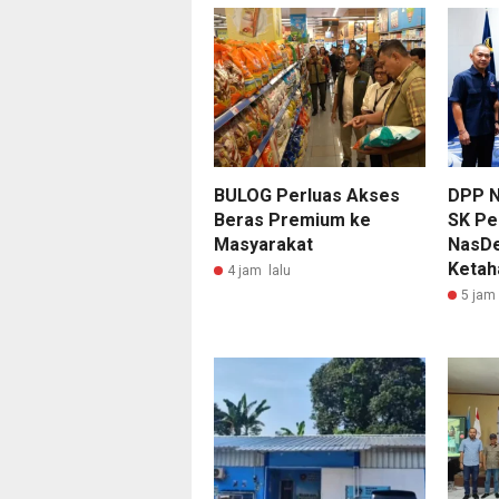
BULOG Perluas Akses
DPP 
Beras Premium ke
SK Pe
Masyarakat
NasDe
Ketah
4 jam lalu
5 jam 