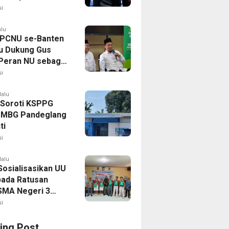
nan Pangan
i
alu
PCNU se-Banten
u Dukung Gus
 Peran NU sebagai
kat Sipil Kian
i
uat
lalu
Soroti KSPPG
, MBG Pandeglang
ti
i
lalu
osialisasikan UU
pada Ratusan
SMA Negeri 3
orong
i
ing Post