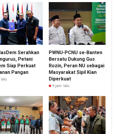
NasDem Serahkan
PWNU-PCNU se-Banten
ngurus, Petani
Bersatu Dukung Gus
m Siap Perkuat
Rozin, Peran NU sebagai
anan Pangan
Masyarakat Sipil Kian
Diperkuat
lalu
9 jam lalu