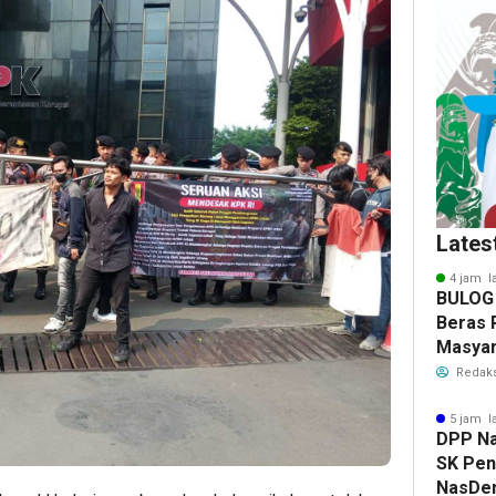
Lates
4 jam l
BULOG 
Beras 
Masyar
Redaks
5 jam l
DPP N
SK Pen
NasDem