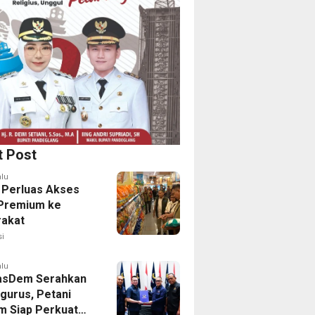
t Post
alu
Perluas Akses
Premium ke
akat
i
alu
asDem Serahkan
gurus, Petani
 Siap Perkuat