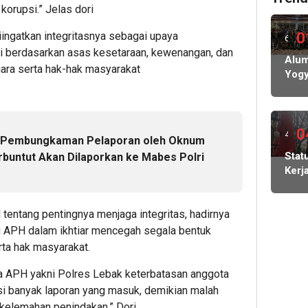
orupsi.” Jelas dori
0
diingatkan integritasnya sebagai upaya
6
i berdasarkan asas kesetaraan, kewenangan, dan
hari
Alum
ara serta hak-hak masyarakat
Yogy
lalu
Siap
Gela
Pela
IKA
0
4
 Pembungkaman Pelaporan oleh Oknum
hari
Stat
rbuntut Akan Dilaporkan ke Mabes Polri
Kerj
lalu
Bur
PT
May
entang pentingnya menjaga integritas, hadirnya
Cada
APH dalam ikhtiar mencegah segala bentuk
Diso
ta hak masyarakat.
Koor
SEB
wa APH yakni Polres Lebak keterbatasan anggota
Indo
si banyak laporan yang masuk, demikian malah
Carl
kelemahan penindakan.” Dori