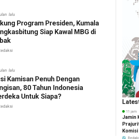
ulan lalu
kung Program Presiden, Kumala
ngkasbitung Siap Kawal MBG di
bak
edaksi
ulan lalu
si Kamisan Penuh Dengan
ngisan, 80 Tahun Indonesia
rdeka Untuk Siapa?
Lates
edaksi
11 jam 
Jamin 
Prajuri
Komisi
Tukin 
Redaks