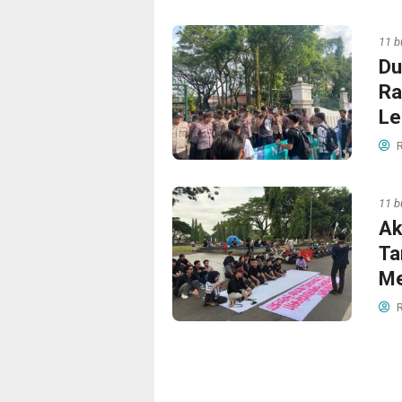
11 b
Du
Ra
Le
R
11 b
Ak
Ta
Me
R