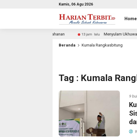
Kamis, 06 Agu 2026
Home
n Tukin Perkuat Pertahanan
Menyulam Ukhuwah dalam Caha
13 jam lalu
Beranda
Kumala Rangkasbitung
Tag : Kumala Rang
9 bu
Ku
Si
da
R