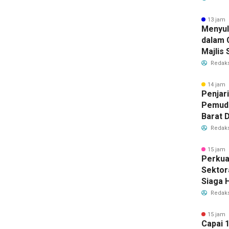
Pertah
13 jam 
Menyu
dalam 
Majlis 
Istiqo
Redaks
Deklar
14 jam 
Penjar
Pemuda
Barat D
Muskom
Redaks
10 Agu
15 jam 
Perkuat
Sektor
Siaga 
Kebaka
Redaks
15 jam 
Capai 