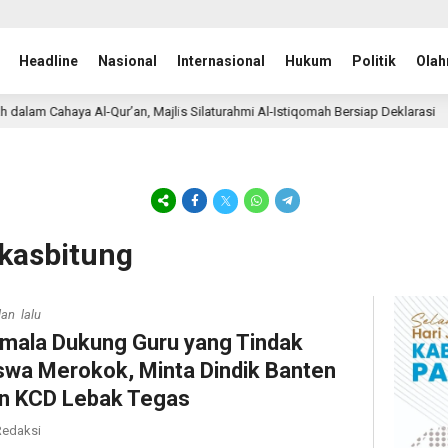
Headline
Nasional
Internasional
Hukum
Politik
Olah
ya Al-Qur’an, Majlis Silaturahmi Al-Istiqomah Bersiap Deklarasi
14 
kasbitung
lan lalu
mala Dukung Guru yang Tindak
swa Merokok, Minta Dindik Banten
n KCD Lebak Tegas
edaksi