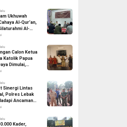
anan
lalu
lam Ukhuwah
Cahaya Al-Qur’an,
Silaturahmi Al-
mah Bersiap
i
asi
lalu
ingan Calon Ketua
 Katolik Papua
aya Dimulai,
da II Siap Digelar
i
stus 2026
lalu
 Sinergi Lintas
al, Polres Lebak
Hadapi Ancaman
ran Hutan
i
lalu
10.000 Kader,