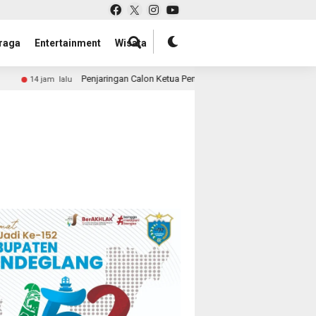
raga
Entertainment
Wisata
Penjaringan Calon Ketua Pemuda Katolik Papua Barat Daya Dimulai,
jam lalu