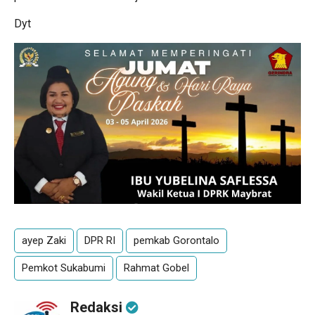
Dyt
ayep Zaki
DPR RI
pemkab Gorontalo
Pemkot Sukabumi
Rahmat Gobel
Redaksi