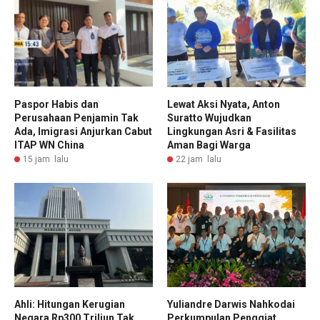
Paspor Habis dan
Lewat Aksi Nyata, Anton
Perusahaan Penjamin Tak
Suratto Wujudkan
Ada, Imigrasi Anjurkan Cabut
Lingkungan Asri & Fasilitas
ITAP WN China
Aman Bagi Warga
15 jam lalu
22 jam lalu
Ahli: Hitungan Kerugian
Yuliandre Darwis Nahkodai
Negara Rp300 Triliun Tak
Perkumpulan Penggiat