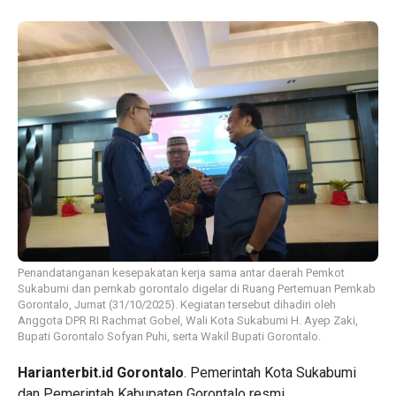
Penandatanganan kesepakatan kerja sama antar daerah Pemkot
Sukabumi dan pemkab gorontalo digelar di Ruang Pertemuan Pemkab
Gorontalo, Jumat (31/10/2025). Kegiatan tersebut dihadiri oleh
Anggota DPR RI Rachmat Gobel, Wali Kota Sukabumi H. Ayep Zaki,
Bupati Gorontalo Sofyan Puhi, serta Wakil Bupati Gorontalo.
Harianterbit.id Gorontalo
. Pemerintah Kota Sukabumi
dan Pemerintah Kabupaten Gorontalo resmi