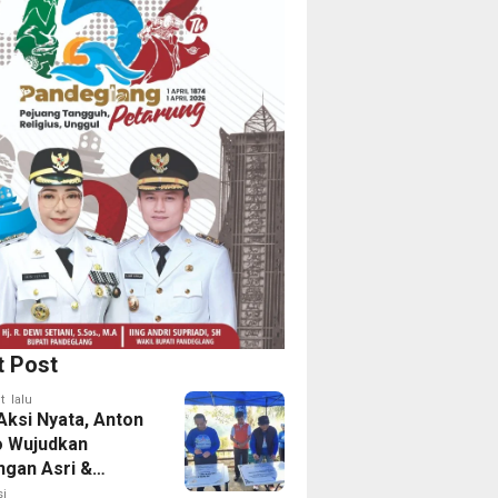
t Post
t lalu
Aksi Nyata, Anton
o Wujudkan
ngan Asri &
tas Aman Bagi
i