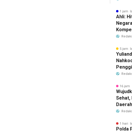
Warga
1 jam l
Ahli: H
Negara
Kompet
Krimina
Redaks
5 jam l
Yulian
Nahkod
Penggia
Wellne
Redaks
16 jam 
Wujudk
Sehat,
Daera
Wisata
Redaks
1 hari l
Polda 