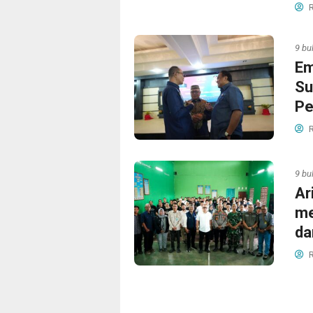
R
9 bu
Em
Su
Pe
R
9 bu
Ar
me
da
R