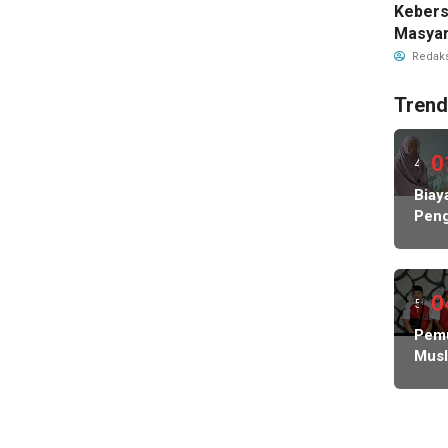
Keber
Masyar
Polwan
Redaks
Trend
0
4
hari
Biay
Peng
lalu
Hamp
Rp1
Milia
KP
0
5
MBG
hari
Pem
Nega
Musl
Abs
lalu
Indo
Lind
Des
Peke
Polis
dan