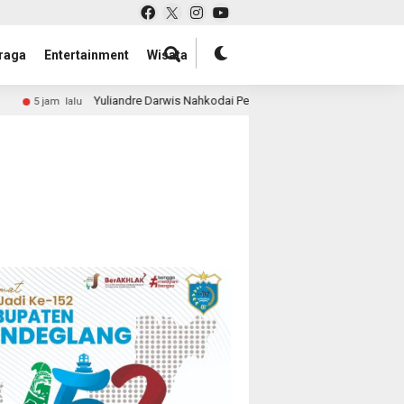
raga
Entertainment
Wisata
Yuliandre Darwis Nahkodai Perkumpulan Penggiat Industri Wellness 
am lalu