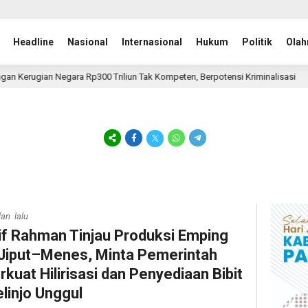
Headline
Nasional
Internasional
Hukum
Politik
Olah
ugian Negara Rp300 Triliun Tak Kompeten, Berpotensi Kriminalisasi
5 j
lan lalu
if Rahman Tinjau Produksi Emping
 Jiput–Menes, Minta Pemerintah
rkuat Hilirisasi dan Penyediaan Bibit
linjo Unggul