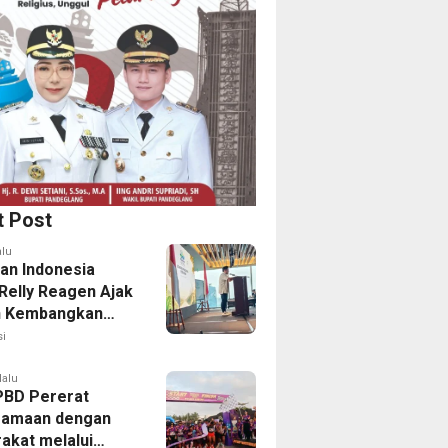
t Post
alu
an Indonesia
 Relly Reagen Ajak
h Kembangkan
 Kebugaran
i
lalu
PBD Pererat
samaan dengan
akat melalui