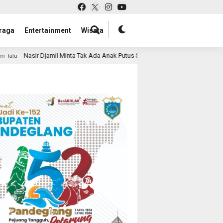
raga
Entertainment
Wisata
inta Tak Ada Anak Putus Sekolah Karena Ekonomi
Harapan
1 hari lalu