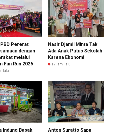
dan
Yaya
Outs
 PBD Pererat
Nasir Djamil Minta Tak
samaan dengan
Ada Anak Putus Sekolah
rakat melalui
Karena Ekonomi
n Fun Run 2026
17 jam lalu
m lalu
a Indung Bapak
Anton Suratto Sapa