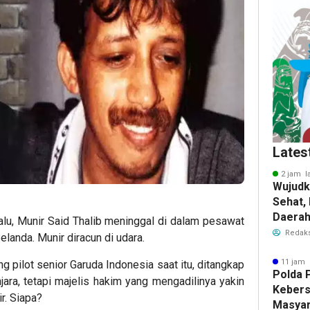
Lates
2 jam l
Wujudk
Sehat,
Daera
alu, Munir Said Thalib meninggal di dalam pesawat
Wisata
Redaks
anda. Munir diracun di udara.
11 jam 
ng pilot senior Garuda Indonesia saat itu, ditangkap
Polda 
njara, tetapi majelis hakim yang mengadilinya yakin
Keber
r. Siapa?
Masyar