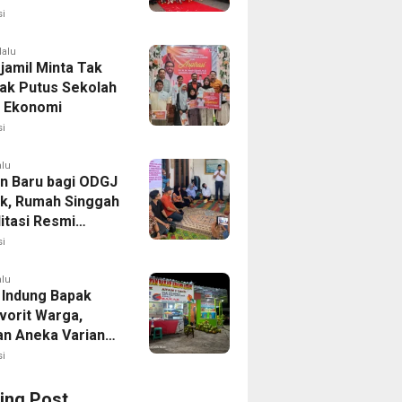
 Fun Run 2026
i
lalu
jamil Minta Tak
ak Putus Sekolah
 Ekonomi
i
alu
n Baru bagi ODGJ
ak, Rumah Singgah
itasi Resmi
i
alu
 Indung Bapak
vorit Warga,
an Aneka Varian
apa Muda
i
ing Post