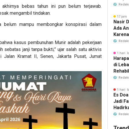
Polwan
Redaks
s akhirnya bebas tahun ini pun belum terjawab.
esak mengambil tindakan.
17 jam 
Nasir D
ra belum mampu membongkar konspirasi dalam
Ada An
Karena
Redaks
bahwa kasus pembunuhan Munir adalah pekerjaan
sebatas janji tanpa bukti,” ujar salah satu aktivis
1 hari l
di Jalan Kramat II, Senen, Jakarta Pusat, Jumat
Harapa
di Leb
Rehabil
Dibuka
Redaks
1 hari l
Es Doa
Jadi Fa
Hadirk
Es Kel
Redaks
Trend