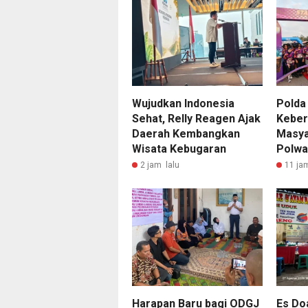
Wujudkan Indonesia
Polda
Sehat, Relly Reagen Ajak
Keber
Daerah Kembangkan
Masya
Wisata Kebugaran
Polwa
2 jam lalu
11 ja
Harapan Baru bagi ODGJ
Es Do