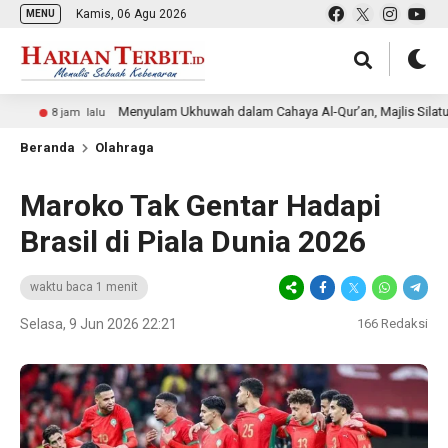
Kamis, 06 Agu 2026
MENU
Menyulam Ukhuwah dalam Cahaya Al-Qur’an, Majlis Silaturahmi Al-
8 jam lalu
Beranda
Olahraga
Maroko Tak Gentar Hadapi
Brasil di Piala Dunia 2026
waktu baca 1 menit
Selasa, 9 Jun 2026 22:21
166
Redaksi