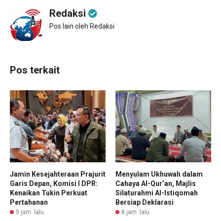
Redaksi
Pos lain oleh Redaksi
Pos terkait
Jamin Kesejahteraan Prajurit
Menyulam Ukhuwah dalam
Garis Depan, Komisi I DPR:
Cahaya Al-Qur’an, Majlis
Kenaikan Tukin Perkuat
Silaturahmi Al-Istiqomah
Pertahanan
Bersiap Deklarasi
5 jam lalu
8 jam lalu