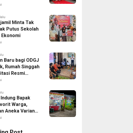
 Fun Run 2026
i
lalu
jamil Minta Tak
ak Putus Sekolah
 Ekonomi
i
alu
n Baru bagi ODGJ
ak, Rumah Singgah
itasi Resmi
i
alu
 Indung Bapak
vorit Warga,
an Aneka Varian
apa Muda
i
ing Post