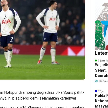
Lates
3 jam l
Wujudk
Sehat,
Daera
Wisata
Redaks
12 jam 
m Hotspur di ambang degradasi. Jika Spurs pahit-
Polda 
nya ini bisa pergi demi selamatkan kariernya!
Keber
Masyar
peringkat ke-16 Klasemen Liga Inggris sementara