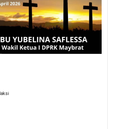
dan
Yaya
Outs
daksi