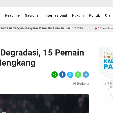
Headline
Nasional
Internasional
Hukum
Politik
Olah
at melalui Polwan Fun Run 2026
Nasir Djamil Minta Ta
18 jam lalu
Degradasi, 15 Pemain
 Hengkang
193
Redaksi