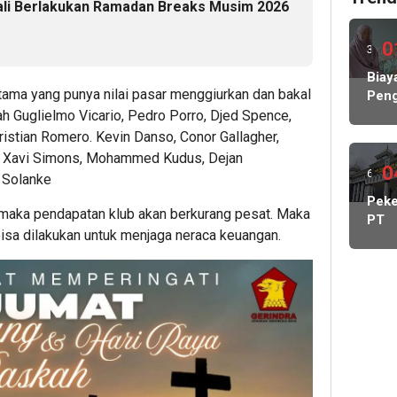
ali Berlakukan Ramadan Breaks Musim 2026
0
3
hari
Biay
utama yang punya nilai pasar menggiurkan dan bakal
Peng
lalu
Hamp
lah Guglielmo Vicario, Pedro Porro, Djed Spence,
Rp1
ristian Romero. Kevin Danso, Conor Gallagher,
Milia
, Xavi Simons, Mohammed Kudus, Dejan
KP
0
6
c Solanke
MBG
hari
Peke
Nega
 maka pendapatan klub akan berkurang pesat. Maka
PT
Abs
lalu
bisa dilakukan untuk menjaga neraca keuangan.
May
Lind
Cada
Peke
Kelu
Stat
Kont
DPR
Dido
Pang
Man