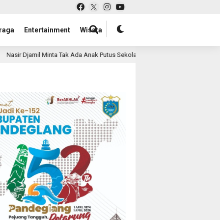
raga
Entertainment
Wisata
k Ada Anak Putus Sekolah Karena Ekonomi
Harapan Baru b
1 hari lalu