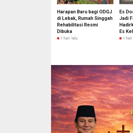
Harapan Baru bagi ODGJ
Es Do
di Lebak, Rumah Singgah
Jadi F
Rehabilitasi Resmi
Hadir
Dibuka
Es Ke
1 hari lalu
1 hari