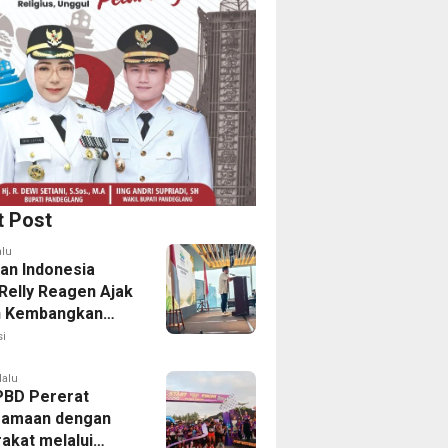
t Post
alu
an Indonesia
 Relly Reagen Ajak
h Kembangkan
 Kebugaran
i
lalu
PBD Pererat
samaan dengan
akat melalui