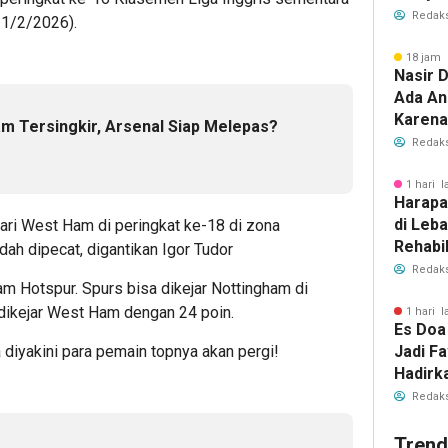
Polwan
Redaks
21/2/2026).
18 jam 
Nasir D
Ada An
Karena
 Tersingkir, Arsenal Siap Melepas?
Redaks
1 hari l
Harapa
di Leb
dari West Ham di peringkat ke-18 di zona
Rehabil
ah dipecat, digantikan Igor Tudor
Dibuka
Redaks
am Hotspur. Spurs bisa dikejar Nottingham di
dikejar West Ham dengan 24 poin.
1 hari l
Es Doa
Jadi Fa
diyakini para pemain topnya akan pergi!
Hadirk
Es Kel
Redaks
Trend