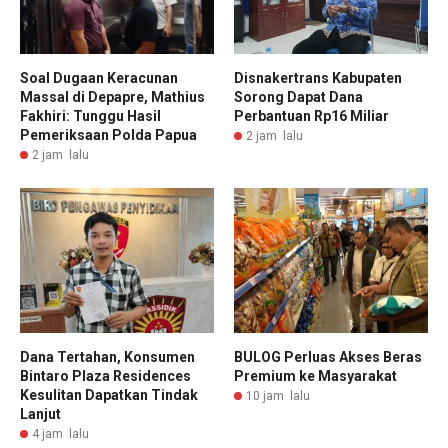
Soal Dugaan Keracunan
Disnakertrans Kabupaten
Massal di Depapre, Mathius
Sorong Dapat Dana
Fakhiri: Tunggu Hasil
Perbantuan Rp16 Miliar
Pemeriksaan Polda Papua
2 jam lalu
2 jam lalu
Dana Tertahan, Konsumen
BULOG Perluas Akses Beras
Bintaro Plaza Residences
Premium ke Masyarakat
Kesulitan Dapatkan Tindak
10 jam lalu
Lanjut
4 jam lalu