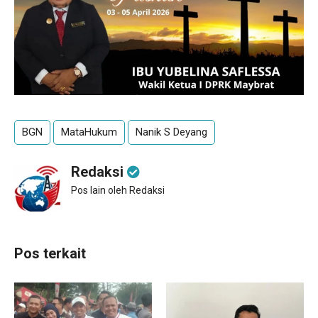
BGN
MataHukum
Nanik S Deyang
Redaksi
Pos lain oleh Redaksi
Pos terkait