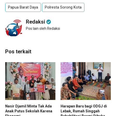
Papua Barat Daya
Polresta Sorong Kota
Redaksi
Pos lain oleh Redaksi
Pos terkait
Nasir Djamil Minta Tak Ada
Harapan Baru bagi ODGJ di
Anak Putus Sekolah Karena
Lebak, Rumah Singgah
Ekonomi
Rehabilitasi Resmi Dibuka