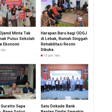
Djamil Minta Tak
Harapan Baru bagi ODGJ
nak Putus Sekolah
di Lebak, Rumah Singgah
a Ekonomi
Rehabilitasi Resmi
Dibuka
lalu
15 jam lalu
 Suratto Sapa
Satu Dekade Bank
, Bawa Solusi
Banten Dinilai Semakin