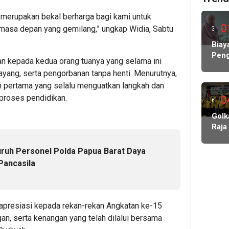
u merupakan bekal berharga bagi kami untuk
0
masa depan yang gemilang,” ungkap Widia, Sabtu
3
hari
Biay
Peng
lalu
an kepada kedua orang tuanya yang selama ini
Hamp
yang, serta pengorbanan tanpa henti. Menurutnya,
Rp1
 pertama yang selalu menguatkan langkah dan
Milia
proses pendidikan.
KP
0
6
MBG
hari
Golk
Nega
Raja
Abs
lalu
Amp
Lind
Man
uruh Personel Polda Papua Barat Daya
Peke
Mus
 Pancasila
V,
Kade
Diaj
Bers
 apresiasi kepada rekan-rekan Angkatan ke-15
Rebu
an, serta kenangan yang telah dilalui bersama
Kemb