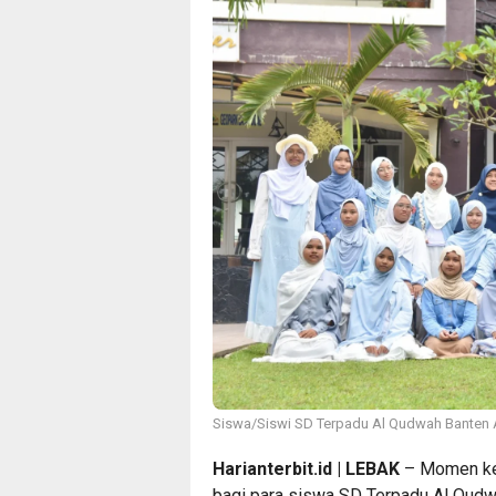
Siswa/Siswi SD Terpadu Al Qudwah Banten A
Harianterbit.id | LEBAK
– Momen kel
bagi para siswa SD Terpadu Al Qudw