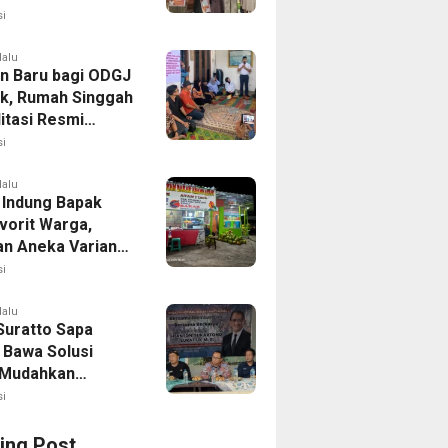
i
lalu
n Baru bagi ODGJ
ak, Rumah Singgah
itasi Resmi
i
lalu
 Indung Bapak
vorit Warga,
an Aneka Varian
apa Muda
i
lalu
Suratto Sapa
 Bawa Solusi
l Mudahkan
n
i
ing Post