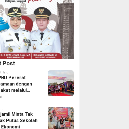
t Post
t lalu
PBD Pererat
samaan dengan
akat melalui
 Fun Run 2026
i
alu
jamil Minta Tak
ak Putus Sekolah
 Ekonomi