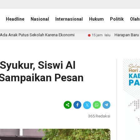
Headline
Nasional
Internasional
Hukum
Politik
Olah
Karena Ekonomi
Harapan Baru bagi ODGJ di Lebak, Ruma
15 jam lalu
Syukur, Siswi Al
Sampaikan Pesan
365
Redaksi