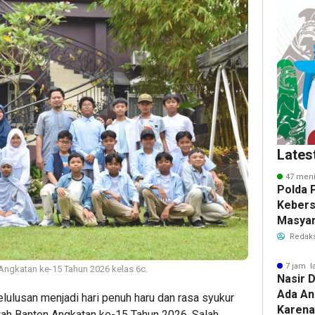
Lates
47 meni
Polda 
Keber
Masyar
Polwan
Redaks
7 jam l
ngkatan ke-15 Tahun 2026 kelas 6c.
Nasir D
Ada An
ulusan menjadi hari penuh haru dan rasa syukur
Karena
ah Banten Angkatan ke-15 Tahun 2026. Salah