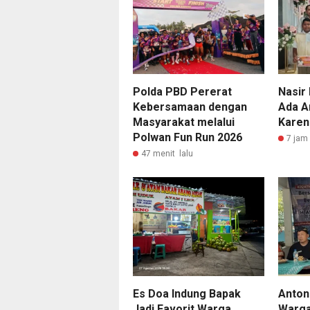
Polda PBD Pererat
Nasir 
Kebersamaan dengan
Ada A
Masyarakat melalui
Karen
Polwan Fun Run 2026
7 jam 
47 menit lalu
Es Doa Indung Bapak
Anton
Jadi Favorit Warga,
Warga