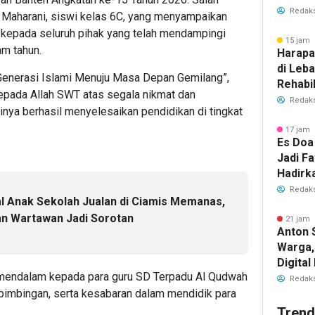
Redaks
a Maharani, siswi kelas 6C, yang menyampaikan
 kepada seluruh pihak yang telah mendampingi
15 jam 
am tahun.
Harapa
di Leb
enerasi Islami Menuju Masa Depan Gemilang”,
Rehabil
pada Allah SWT atas segala nikmat dan
Dibuka
Redaks
inya berhasil menyelesaikan pendidikan di tingkat
17 jam 
Es Doa
Jadi Fa
Hadirk
Es Kel
Redaks
al Anak Sekolah Jualan di Ciamis Memanas,
n Wartawan Jadi Sorotan
21 jam 
Anton 
Warga,
Digita
mendalam kepada para guru SD Terpadu Al Qudwah
Layana
Redaks
bimbingan, serta kesabaran dalam mendidik para
Trend