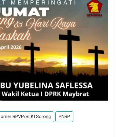
dan
Yaya
Outs
 Corner BPVP/BLKI Sorong
PNBP