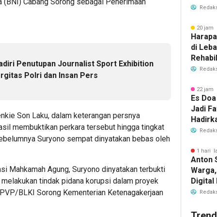
a (BNI) Cabang Sorong sebagai Penerimaan
Redaks
20 jam 
Harapa
di Leb
Rehabil
diri Penutupan Journalist Sport Exhibition
Dibuka
Redaks
rgitas Polri dan Insan Pers
22 jam 
Es Doa
Jadi Fa
enkie Son Laku, dalam keterangan persnya
Hadirk
il membuktikan perkara tersebut hingga tingkat
Es Kel
Redaks
ebelumnya Suryono sempat dinyatakan bebas oleh
1 hari l
Anton 
asi Mahkamah Agung, Suryono dinyatakan terbukti
Warga,
Digita
 melakukan tindak pidana korupsi dalam proyek
Layana
BPVP/BLKI Sorong Kementerian Ketenagakerjaan
Redaks
Trend