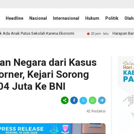
Headline
Nasional
Internasional
Hukum
Politik
Olah
lah Karena Ekonomi
Harapan Baru bagi ODGJ di Lebak, R
20 jam lalu
n Negara dari Kasus
orner, Kejari Sorong
04 Juta Ke BNI
42
Redaksi