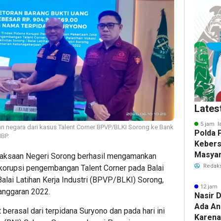
Lates
5 jam l
n negara dari kasus Talent Corner BPVP/BLKI Sorong ke Bank
Polda 
BP.
Keber
Masyar
aksaan Negeri Sorong berhasil mengamankan
Polwan
Redaks
 korupsi pengembangan Talent Corner pada Balai
alai Latihan Kerja Industri (BPVP/BLKI) Sorong,
12 jam 
anggaran 2022.
Nasir D
Ada An
berasal dari terpidana Suryono dan pada hari ini
Karena