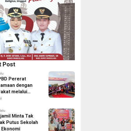
t Post
alu
PBD Pererat
samaan dengan
akat melalui
 Fun Run 2026
i
lalu
jamil Minta Tak
ak Putus Sekolah
 Ekonomi