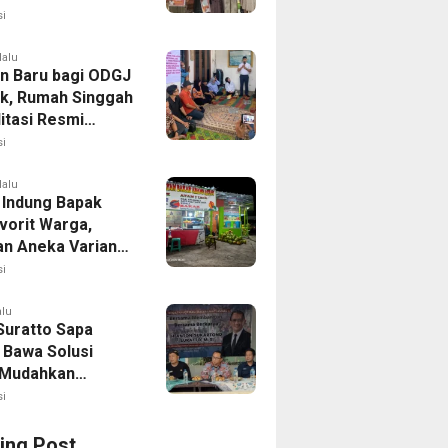
i
lalu
n Baru bagi ODGJ
ak, Rumah Singgah
itasi Resmi
i
lalu
 Indung Bapak
vorit Warga,
an Aneka Varian
apa Muda
i
alu
Suratto Sapa
 Bawa Solusi
l Mudahkan
n
i
ing Post