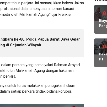
 empat tahun penjara. Ini menunjukkan bahwa Jaksa
a profesional dalam menyusun memori kasasi
0
3
modir oleh Mahkamah Agung,” ujar Frenkie.
hari
Biay
Peng
lalu
Hamp
Rp1
gkara ke-80, Polda Papua Barat Daya Gelar
Milia
ng di Sejumlah Wilayah
KP
0
6
MBG
hari
Peke
Nega
PT
Abs
lalu
May
ya dalam perkara yang sama yakni Rahman Arsyad
Lind
Cada
rsalah oleh Mahkamah Agung dengan hukuman
Peke
Kelu
n penjara.
Stat
Kont
nya untuk terus melakukan penegakan hukum
DPR
dalam setiap perkara tindak pidana korupsi.
Dido
Pang
Man