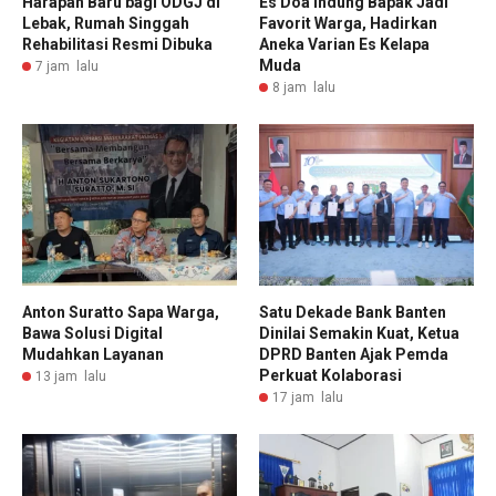
Harapan Baru bagi ODGJ di
Es Doa Indung Bapak Jadi
Lebak, Rumah Singgah
Favorit Warga, Hadirkan
Rehabilitasi Resmi Dibuka
Aneka Varian Es Kelapa
Muda
7 jam lalu
8 jam lalu
Anton Suratto Sapa Warga,
Satu Dekade Bank Banten
Bawa Solusi Digital
Dinilai Semakin Kuat, Ketua
Mudahkan Layanan
DPRD Banten Ajak Pemda
Perkuat Kolaborasi
13 jam lalu
17 jam lalu