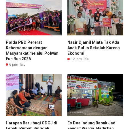
Polda PBD Pererat
Nasir Djamil Minta Tak Ada
Kebersamaan dengan
Anak Putus Sekolah Karena
Masyarakat melalui Polwan
Ekonomi
Fun Run 2026
12 jam lalu
6 jam lalu
Harapan Baru bagi ODGJ di
Es Doa Indung Bapak Jadi
Lebak, Rumah Singgah
Favorit Warga, Hadirkan