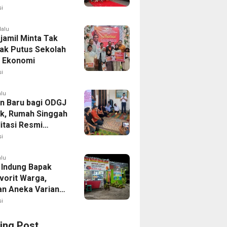
 Fun Run 2026
i
lalu
jamil Minta Tak
ak Putus Sekolah
 Ekonomi
i
alu
n Baru bagi ODGJ
ak, Rumah Singgah
itasi Resmi
i
alu
 Indung Bapak
vorit Warga,
an Aneka Varian
apa Muda
i
ing Post