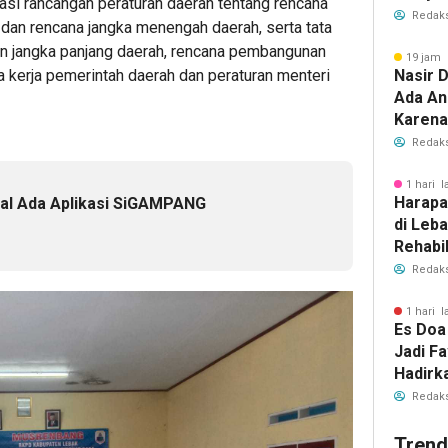
asi rancangan peraturan daerah tentang rencana
Polwan
Redaks
dan rencana jangka menengah daerah, serta tata
n jangka panjang daerah, rencana pembangunan
19 jam 
Nasir D
 kerja pemerintah daerah dan peraturan menteri
Ada An
Karena
Redaks
1 hari l
Harapa
al Ada Aplikasi SiGAMPANG
di Leb
Rehabil
Dibuka
Redaks
1 hari l
Es Doa
Jadi Fa
Hadirk
Es Kel
Redaks
Trend