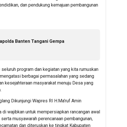
dan
 Pendidikan, dan pendukung kemajuan pembangunan
Yaya
Outs
apolda Banten Tangani Gempa
 seluruh program dan kegiatan yang kita rumuskan
ka mengatasi berbagai permasalahan yang sedang
tkan kesejahteraan masyarakat menuju Desa yang
.
lang Dikunjungi Wapres RI H.Ma’ruf Amin
 di wajibkan untuk mempersiapkan rancangan awal
a, serta musyawarah perencanaan pembangunan,
Kecamatan dan diteruskan ke tingkat Kabupaten