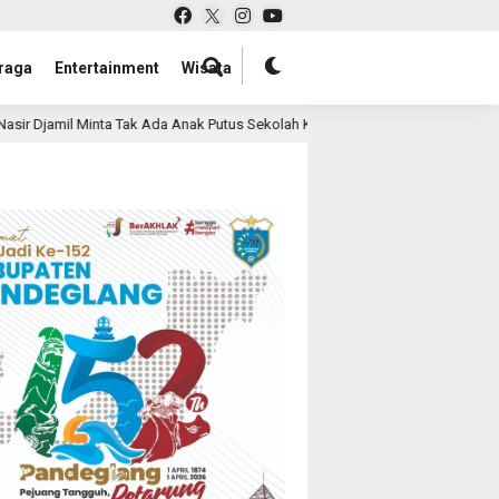
raga
Entertainment
Wisata
da Anak Putus Sekolah Karena Ekonomi
Harapan Baru bagi
1 hari lalu