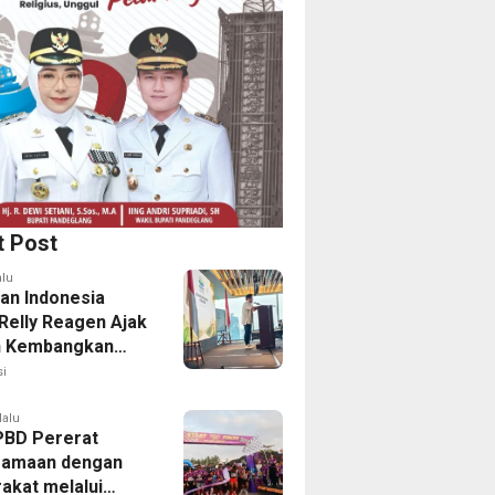
t Post
alu
an Indonesia
 Relly Reagen Ajak
h Kembangkan
 Kebugaran
i
lalu
PBD Pererat
samaan dengan
akat melalui