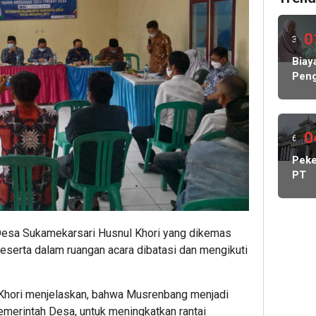
0
3
hari
Biay
Peng
lalu
Hamp
Rp1
Milia
KP
0
6
MBG
hari
Peke
Nega
PT
Abs
lalu
May
Lind
Cada
Peke
Kelu
Desa Sukamekarsari Husnul Khori yang dikemas
Stat
Kont
eserta dalam ruangan acara dibatasi dan mengikuti
DPR
Dido
Pang
Khori menjelaskan, bahwa Musrenbang menjadi
Man
Pemerintah Desa, untuk meningkatkan rantai