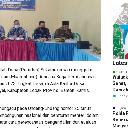
Lates
tah Desa (Pemdes) Sukamekarsari menggelar
4 jam l
nan (Musrenbang) Rencana Kerja Pembangunan
Wujudk
Sehat,
n 2023 Tingkat Desa, di Aula Kantor Desa
Daera
ar, Kabupaten Lebak Provinsi Banten. Kamis,
Wisata
Redaks
mengacu pada Undang-Undang nomor 25 tahun
13 jam 
Polda 
mbangunan nasional dan peraturan menteri dalam
Keber
tata cara perencanaan, pengendalian dan evaluasi
Masyar