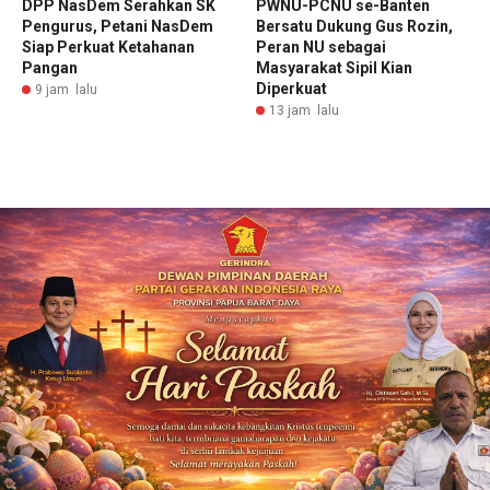
DPP NasDem Serahkan SK
PWNU-PCNU se-Banten
Pengurus, Petani NasDem
Bersatu Dukung Gus Rozin,
Siap Perkuat Ketahanan
Peran NU sebagai
Pangan
Masyarakat Sipil Kian
Diperkuat
9 jam lalu
13 jam lalu