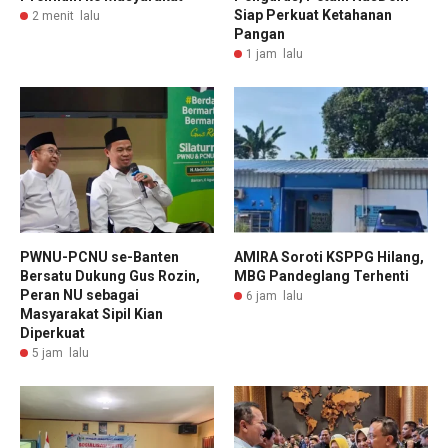
Siap Perkuat Ketahanan
2 menit lalu
Pangan
1 jam lalu
PWNU-PCNU se-Banten
AMIRA Soroti KSPPG Hilang,
Bersatu Dukung Gus Rozin,
MBG Pandeglang Terhenti
Peran NU sebagai
6 jam lalu
Masyarakat Sipil Kian
Diperkuat
5 jam lalu