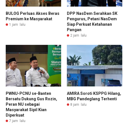
BULOG Perluas Akses Beras
DPP NasDem Serahkan SK
Premium ke Masyarakat
Pengurus, Petani NasDem
Siap Perkuat Ketahanan
1 jam lalu
Pangan
2 jam lalu
PWNU-PCNU se-Banten
AMIRA Soroti KSPPG Hilang,
Bersatu Dukung Gus Rozin,
MBG Pandeglang Terhenti
Peran NU sebagai
8 jam lalu
Masyarakat Sipil Kian
Diperkuat
7 jam lalu