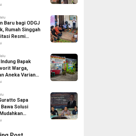
i
lalu
n Baru bagi ODGJ
ak, Rumah Singgah
itasi Resmi
i
lalu
 Indung Bapak
vorit Warga,
an Aneka Varian
apa Muda
i
alu
Suratto Sapa
 Bawa Solusi
l Mudahkan
n
i
ing Post