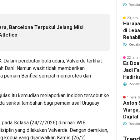
Redaks
20 jam 
Harapa
a, Barcelona Terpukul Jelang Misi
di Leb
tletico
Rehabil
Dibuka
Redaks
22 jam 
 Dalam perebutan bola udara, Valverde terlihat
Es Doa
h Dahl. Namun wasit tidak memberikan
Jadi Fa
ara pemain Benfica sempat memprotes dan
Hadirk
Es Kel
Redaks
Aguias itu kemudian melaporkan insiden tersebut ke
1 hari l
Anton 
ada sanksi tambahan bagi pemain asal Uruguay
Warga,
Digita
 pada Selasa (24/2/2026) dini hari WIB
Layana
Redaks
siplin yang dilakukan Valverde. Dengan demikian,
eg kedua yang dijadwalkan Kamis (26/2).
Trend