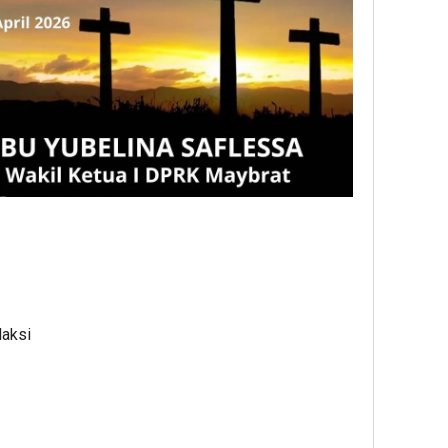
dan
Yaya
Outs
daksi