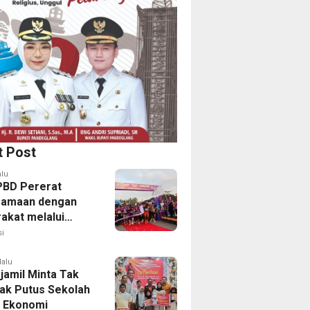
t Post
alu
PBD Pererat
samaan dengan
akat melalui
 Fun Run 2026
i
lalu
jamil Minta Tak
ak Putus Sekolah
 Ekonomi