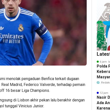
Lates
6 jam l
Polda 
Keber
Masyar
mi menolak pengaduan Benfica terkait dugaan
Polwan
Redaks
 Real Madrid, Federico Valverde, terhadap pemain
off 16 besar Liga Champions.
12 jam 
Nasir D
ngsung di Lisbon akhir pekan lalu berakhir dengan
Ada An
l tunggal Vinicius Junior.
Karena