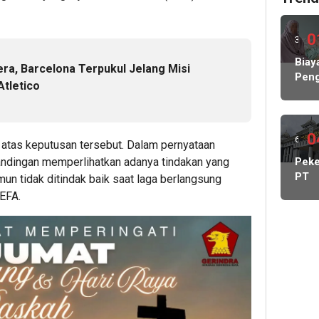
0
3
hari
Biay
a, Barcelona Terpukul Jelang Misi
Peng
lalu
tletico
Hamp
Rp1
Milia
KP
0
6
atas keputusan tersebut. Dalam pernyataan
MBG
hari
Peke
tandingan memperlihatkan adanya tindakan yang
Nega
PT
un tidak ditindak baik saat laga berlangsung
Abs
lalu
May
EFA.
Lind
Cada
Peke
Kelu
Stat
Kont
DPR
Dido
Pang
Man