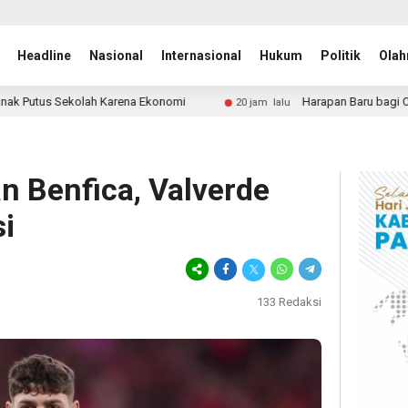
Headline
Nasional
Internasional
Hukum
Politik
Olah
ena Ekonomi
Harapan Baru bagi ODGJ di Lebak, Rumah S
20 jam lalu
n Benfica, Valverde
i
133
Redaksi