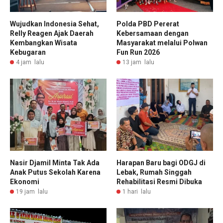
Wujudkan Indonesia Sehat,
Polda PBD Pererat
Relly Reagen Ajak Daerah
Kebersamaan dengan
Kembangkan Wisata
Masyarakat melalui Polwan
Kebugaran
Fun Run 2026
4 jam lalu
13 jam lalu
Nasir Djamil Minta Tak Ada
Harapan Baru bagi ODGJ di
Anak Putus Sekolah Karena
Lebak, Rumah Singgah
Ekonomi
Rehabilitasi Resmi Dibuka
19 jam lalu
1 hari lalu