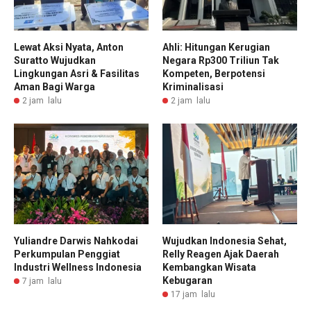
Lewat Aksi Nyata, Anton
Ahli: Hitungan Kerugian
Suratto Wujudkan
Negara Rp300 Triliun Tak
Lingkungan Asri & Fasilitas
Kompeten, Berpotensi
Aman Bagi Warga
Kriminalisasi
2 jam lalu
2 jam lalu
Yuliandre Darwis Nahkodai
Wujudkan Indonesia Sehat,
Perkumpulan Penggiat
Relly Reagen Ajak Daerah
Industri Wellness Indonesia
Kembangkan Wisata
Kebugaran
7 jam lalu
17 jam lalu