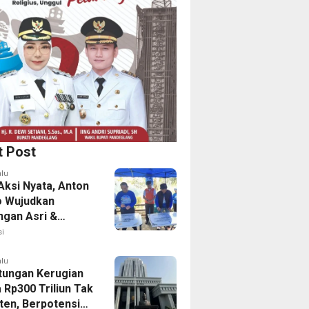
t Post
alu
Aksi Nyata, Anton
o Wujudkan
ngan Asri &
tas Aman Bagi
i
alu
itungan Kerugian
 Rp300 Triliun Tak
en, Berpotensi