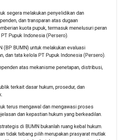
Mal
Liar 
uk segera melakukan penyelidikan dan
Bant
ependen, dan transparan atas dugaan
Kali
berian kuota pupuk, termasuk menelusuri peran
Batu
 PT Pupuk Indonesia (Persero).
 (BP BUMN) untuk melakukan evaluasi
an, dan tata kelola PT Pupuk Indonesia (Persero).
ependen atas mekanisme penetapan, distribusi,
blik terkait dasar hukum, prosedur, dan
k.
uk terus mengawal dan mengawasi proses
jelasan dan kepastian hukum yang berkeadilan.
trategis di BUMN bukanlah ruang kebal hukum.
an tidak tebang pilih merupakan prasyarat mutlak