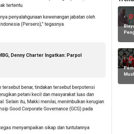
k tertentu.
0
anya penyalahgunaan kewenangan jabatan oleh
4
Indonesia (Persero),” tegasnya.
hari
Biay
Peng
lalu
Hamp
Rp1
Milia
MBG, Denny Charter Ingatkan: Parpol
KP
0
5
MBG
hari
Pem
Nega
Musl
Abs
lalu
Indo
Lind
Des
tersebut benar, tindakan tersebut berpotensi
Peke
Polis
ugikan petani kecil dan masyarakat luas dan
dan
. Selain itu, Makki menilai, menimbulkan kerugian
Pem
insip Good Corporate Governance (GCG) pada
Tang
Tutu
Dug
tegas menyampaikan sikap dan tuntutannya
Hibu