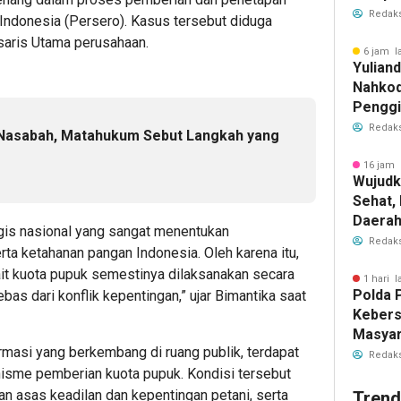
Krimina
Redaks
Indonesia (Persero). Kasus tersebut diduga
saris Utama perusahaan.
6 jam l
Yulian
Nahkod
Penggia
Wellne
Redaks
Nasabah, Matahukum Sebut Langkah yang
16 jam 
Wujudk
Sehat,
Daera
is nasional yang sangat menentukan
Wisata
Redaks
ta ketahanan pangan Indonesia. Oleh karena itu,
ait kuota pupuk semestinya dilaksanakan secara
1 hari l
Polda 
ebas dari konflik kepentingan,” ujar Bimantika saat
Keber
Masyar
rmasi yang berkembang di ruang publik, terdapat
Polwan
Redaks
nisme pemberian kuota pupuk. Kondisi tersebut
n asas keadilan dan kepentingan petani, serta
Trend