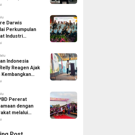
lisasi
i
alu
dre Darwis
ai Perkumpulan
t Industri
ss Indonesia
i
lalu
an Indonesia
 Relly Reagen Ajak
h Kembangkan
 Kebugaran
i
alu
PBD Pererat
samaan dengan
akat melalui
 Fun Run 2026
i
ing Post