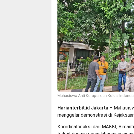
Mahasiswa Anti Korupsi dan Kolusi Indonesi
Harianterbit.id Jakarta
– Mahasiswa
menggelar demonstrasi di Kejaksaan
Koordinator aksi dari MAKKI, Bimant
terkait dugaan penyalahgunaan wew