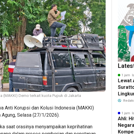
Lates
1 jam l
Lewat 
Suratt
Lingku
a (MAKKI) Demo terkait kuota Pupuk di Jakarta
Fasili
Redaks
Warga
 Anti Korupsi dan Kolusi Indonesia (MAKKI)
1 jam l
 Agung, Selasa (27/1/2026).
Ahli: H
Negara
ika saat orasinya menyampaikan keprihatinan
Kompet
enang dalam proses pemberian dan penetapan