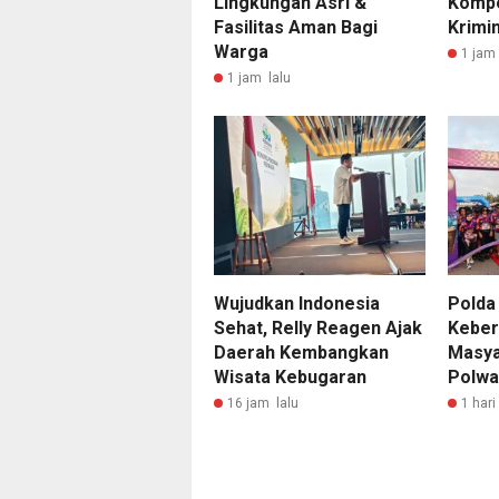
Lingkungan Asri &
Kompe
Fasilitas Aman Bagi
Krimin
Warga
1 jam 
1 jam lalu
Wujudkan Indonesia
Polda
Sehat, Relly Reagen Ajak
Keber
Daerah Kembangkan
Masya
Wisata Kebugaran
Polwa
16 jam lalu
1 hari