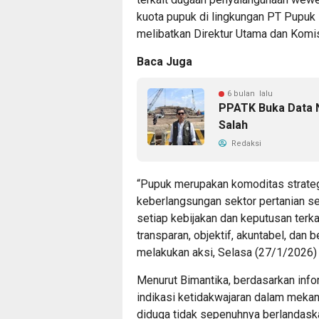
kuota pupuk di lingkungan PT Pupuk 
melibatkan Direktur Utama dan Komi
Baca Juga
6 bulan lalu
PPATK Buka Data 
Salah
Redaksi
“Pupuk merupakan komoditas strateg
keberlangsungan sektor pertanian ser
setiap kebijakan dan keputusan terk
transparan, objektif, akuntabel, dan b
melakukan aksi, Selasa (27/1/2026)
Menurut Bimantika, berdasarkan info
indikasi ketidakwajaran dalam meka
diduga tidak sepenuhnya berlandaska