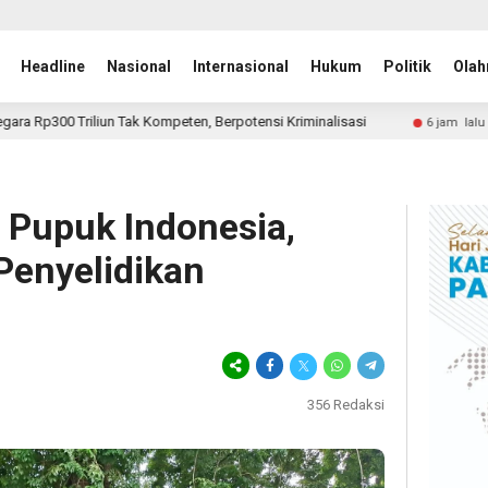
Headline
Nasional
Internasional
Hukum
Politik
Olah
ten, Berpotensi Kriminalisasi
Yuliandre Darwis Nahkodai
6 jam lalu
 Pupuk Indonesia,
Penyelidikan
356
Redaksi