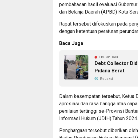
pembahasan hasil evaluasi Gubernu
dan Belanja Daerah (APBD) Kota Ser
Rapat tersebut difokuskan pada pe
dengan ketentuan peraturan perundan
Baca Juga
7 bulan lalu
Debt Collector Di
Pidana Berat
Redaksi
Dalam kesempatan tersebut, Ketua
apresiasi dan rasa bangga atas cap
penilaian tertinggi se-Provinsi Ban
Informasi Hukum (JDIH) Tahun 2024.
Penghargaan tersebut diberikan ole
Badan Pembinaan Hukum Nasional (B