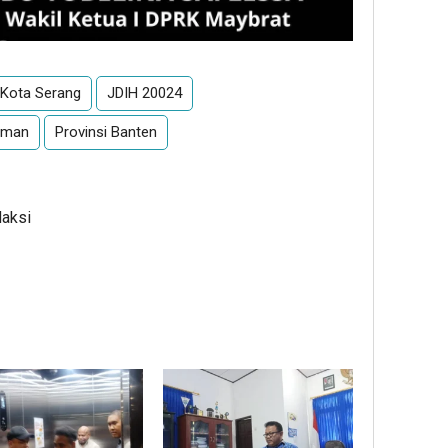
Kota Serang
JDIH 20024
hman
Provinsi Banten
daksi