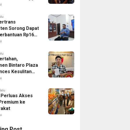
Pemeriksaan Polda
i
alu
ertrans
ten Sorong Dapat
erbantuan Rp16
i
alu
ertahan,
en Bintaro Plaza
nces Kesulitan
an Tindak Lanjut
i
lalu
Perluas Akses
Premium ke
akat
i
ing Post