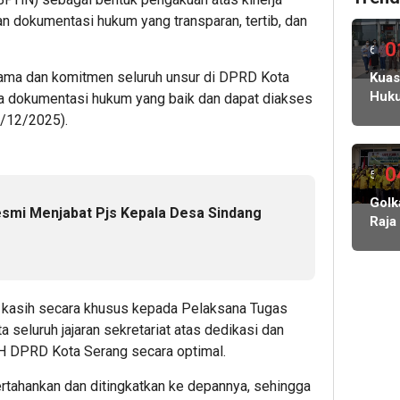
 dokumentasi hukum yang transparan, tertib, dan
0
6
 sama dan komitmen seluruh unsur di DPRD Kota
hari
Kuas
Huk
a dokumentasi hukum yang baik dan dapat diakses
lalu
Gabr
9/12/2025).
Ung
Dug
Reka
0
5
Admi
hari
Golk
dan
smi Menjabat Pjs Kepala Desa Sindang
Raja
Caca
lalu
Amp
Huk
Man
Kasu
Mus
Gas
V,
Port
 kasih secara khusus kepada Pelaksana Tugas
Kade
seluruh jajaran sekretariat atas dedikasi dan
Diaj
H DPRD Kota Serang secara optimal.
Bers
Rebu
ertahankan dan ditingkatkan ke depannya, sehingga
Kemb