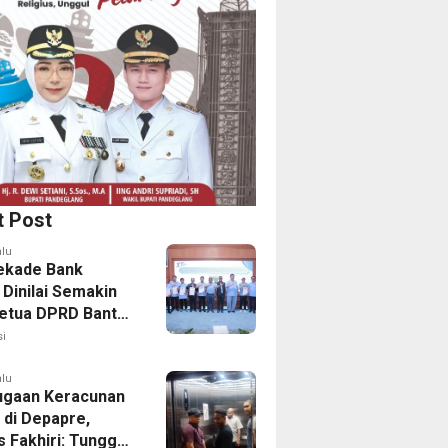
t Post
alu
ekade Bank
 Dinilai Semakin
Ketua DPRD Banten
emda Perkuat
i
rasi
alu
ugaan Keracunan
 di Depapre,
s Fakhiri: Tunggu