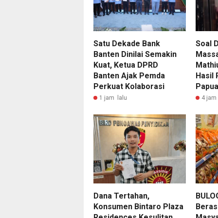
Satu Dekade Bank
Soal 
Banten Dinilai Semakin
Massa
Kuat, Ketua DPRD
Mathi
Banten Ajak Pemda
Hasil
Perkuat Kolaborasi
Papu
1 jam lalu
4 jam 
Dana Tertahan,
BULOG
Konsumen Bintaro Plaza
Beras
Residences Kesulitan
Masya