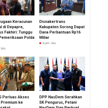
Dugaan Keracunan
Disnakertrans
l di Depapre,
Kabupaten Sorong Dapat
us Fakhiri: Tunggu
Dana Perbantuan Rp16
 Pemeriksaan Polda
Miliar
a
4 jam lalu
lalu
 Perluas Akses
DPP NasDem Serahkan
 Premium ke
SK Pengurus, Petani
rakat
NasDem Siap Perkuat