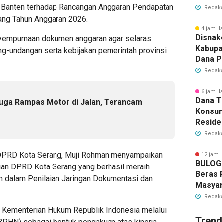
Hasil 
r Banten terhadap Rancangan Anggaran Pendapatan
Redaks
Papua
ang Tahun Anggaran 2026.
4 jam l
Disnak
nyempurnaan dokumen anggaran agar selaras
Kabupa
g-undangan serta kebijakan pemerintah provinsi.
Dana P
Miliar
Redaks
6 jam l
Dana T
duga Rampas Motor di Jalan, Terancam
Konsum
Reside
Dapatk
Redaks
 DPRD Kota Serang, Muji Rohman menyampaikan
12 jam 
BULOG 
aian DPRD Kota Serang yang berhasil meraih
Beras 
ten dalam Penilaian Jaringan Dokumentasi dan
Masyar
Redaks
h Kementerian Hukum Republik Indonesia melalui
Trend
PHN) sebagai bentuk pengakuan atas kinerja