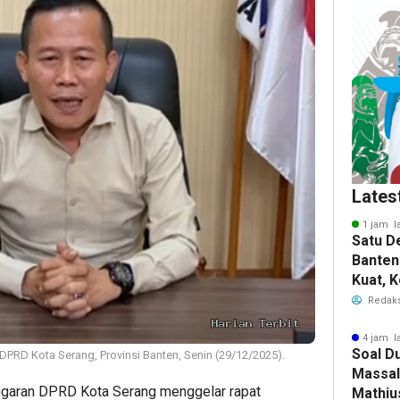
Lates
1 jam l
Satu D
Banten
Kuat, 
Ajak P
Redaks
Kolabo
4 jam l
Soal D
DPRD Kota Serang, Provinsi Banten, Senin (29/12/2025).
Massal
garan DPRD Kota Serang menggelar rapat
Mathiu