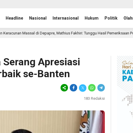
Headline
Nasional
Internasional
Hukum
Politik
Olah
apre, Mathius Fakhiri: Tunggu Hasil Pemeriksaan Polda Papua
4 jam 
 Serang Apresiasi
rbaik se-Banten
183
Redaksi