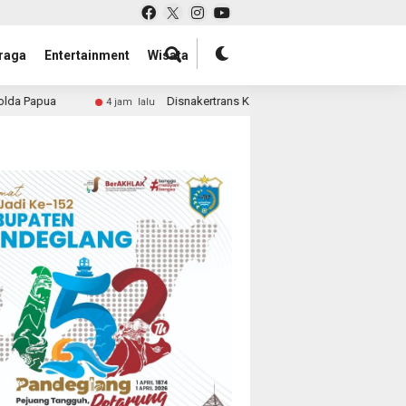
raga
Entertainment
Wisata
Disnakertrans Kabupaten Sorong Dapat Dana Perbantuan Rp16 Miliar
lalu