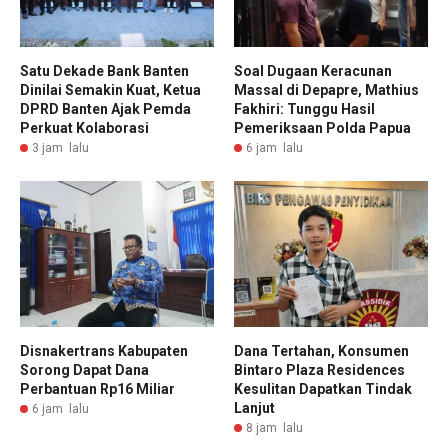
Satu Dekade Bank Banten
Soal Dugaan Keracunan
Dinilai Semakin Kuat, Ketua
Massal di Depapre, Mathius
DPRD Banten Ajak Pemda
Fakhiri: Tunggu Hasil
Perkuat Kolaborasi
Pemeriksaan Polda Papua
3 jam lalu
6 jam lalu
Disnakertrans Kabupaten
Dana Tertahan, Konsumen
Sorong Dapat Dana
Bintaro Plaza Residences
Perbantuan Rp16 Miliar
Kesulitan Dapatkan Tindak
Lanjut
6 jam lalu
8 jam lalu