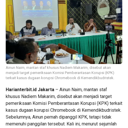
Ainun Naim, mantan staf khusus Nadiem Makarim, disebut akan
menjadi target pemeriksaan Komisi Pemberantasan Korupsi (KPK)
terkait kasus dugaan korupsi Chromebook di Kemendikbudristek.
Harianterbit.id Jakarta
– Ainun Naim, mantan staf
khusus Nadiem Makarim, disebut akan menjadi target
pemeriksaan Komisi Pemberantasan Korupsi (KPK) terkait
kasus dugaan korupsi Chromebook di Kemendikbudristek.
Sebelumnya, Ainun pernah dipanggil KPK, tetapi tidak
memenuhi panggilan tersebut. Kali ini, menurut sejumlah