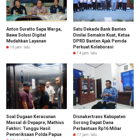
Anton Suratto Sapa Warga,
Satu Dekade Bank Banten
Bawa Solusi Digital
Dinilai Semakin Kuat, Ketua
Mudahkan Layanan
DPRD Banten Ajak Pemda
Perkuat Kolaborasi
10 jam lalu
14 jam lalu
Soal Dugaan Keracunan
Disnakertrans Kabupaten
Massal di Depapre, Mathius
Sorong Dapat Dana
Fakhiri: Tunggu Hasil
Perbantuan Rp16 Miliar
Pemeriksaan Polda Papua
17 jam lalu