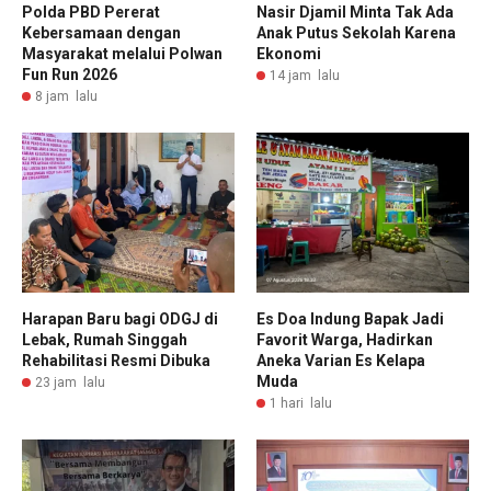
Polda PBD Pererat
Nasir Djamil Minta Tak Ada
Kebersamaan dengan
Anak Putus Sekolah Karena
Masyarakat melalui Polwan
Ekonomi
Fun Run 2026
14 jam lalu
8 jam lalu
Harapan Baru bagi ODGJ di
Es Doa Indung Bapak Jadi
Lebak, Rumah Singgah
Favorit Warga, Hadirkan
Rehabilitasi Resmi Dibuka
Aneka Varian Es Kelapa
Muda
23 jam lalu
1 hari lalu