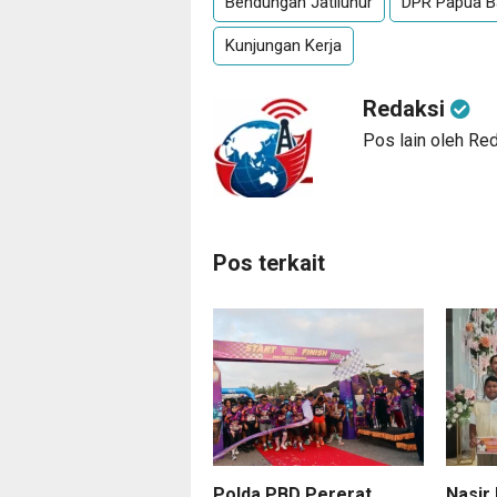
Bendungan Jatiluhur
DPR Papua B
Kunjungan Kerja
Redaksi
Pos lain oleh Re
Pos terkait
Polda PBD Pererat
Nasir 