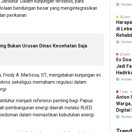
Jatiluhur. Dalam kunjungan tersebut, para
Redaks
elolaan bendungan besar yang mengintegrasikan
dan perikanan.
20 jam 
Harapa
di Leb
Rehabil
Dibuka
Redaks
ting Bukan Urusan Dinas Kesehatan Saja
22 jam 
Es Doa
Jadi Fa
Hadirk
 Fredy A. Marlissa, ST., mengatakan kunjungan ini
Es Kel
Redaks
eknis sekaligus memahami regulasi dalam
rgi.
1 hari l
Anton 
atiluhur menjadi referensi penting bagi Papua
Warga,
ah pembangunan energi daerah melalui RUED.
Digita
 pedoman dalam memastikan kebutuhan energi
Layana
Redaks
Trend