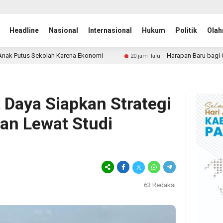
Headline
Nasional
Internasional
Hukum
Politik
Olah
rena Ekonomi
Harapan Baru bagi ODGJ di Lebak, Rumah S
20 jam lalu
 Daya Siapkan Strategi
an Lewat Studi
63
Redaksi