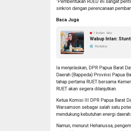
“Pembentukan RUED ini sangat pentin
sinkron dengan perencanaan pembang
Baca Juga
1 bulan lalu
Wabup Intan: Stun
Redaksi
Ia menjelaskan, DPR Papua Barat 
Daerah (Bappeda) Provinsi Papua B
tahap pertama RUET bersama Kement
RUET akan segera dilanjutkan.
Ketua Komisi III DPR Papua Barat D
Warsamson sebagai salah satu poten
mendukung kebutuhan energi daerah
Namun, menurut Hehanussa, pengem