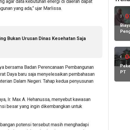
g agar data kebutuhan energi di daerah dapat
unan yang ada,” ujar Marlissa.
0
3
hari
Biay
Peng
lalu
Hamp
ting Bukan Urusan Dinas Kesehatan Saja
Rp1
Milia
KP
0
6
MBG
hari
Peke
Daya bersama Badan Perencanaan Pembangunan
Nega
PT
Abs
arat Daya baru saja menyelesaikan pembahasan
lalu
May
Lind
erian Dalam Negeri. Tahap kedua penyusunan
Cada
Peke
Kelu
Stat
aya, Ir. Max A. Hehanussa, menyebut kawasan
Kont
si besar yang ingin dikembangkan untuk
DPR
.
Dido
Pang
bangan potensi tersebut masih menghadapi
Man