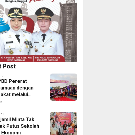
t Post
alu
PBD Pererat
samaan dengan
akat melalui
 Fun Run 2026
i
lalu
jamil Minta Tak
ak Putus Sekolah
 Ekonomi