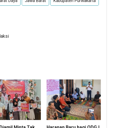
arat Daya
Jawa Barat
Kabupaten Purwakarta
daksi
Djamil Minta Tak
Harapan Baru bagi ODGJ