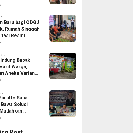
i
lalu
n Baru bagi ODGJ
ak, Rumah Singgah
itasi Resmi
i
lalu
 Indung Bapak
vorit Warga,
an Aneka Varian
apa Muda
i
alu
Suratto Sapa
 Bawa Solusi
l Mudahkan
n
i
ing Post